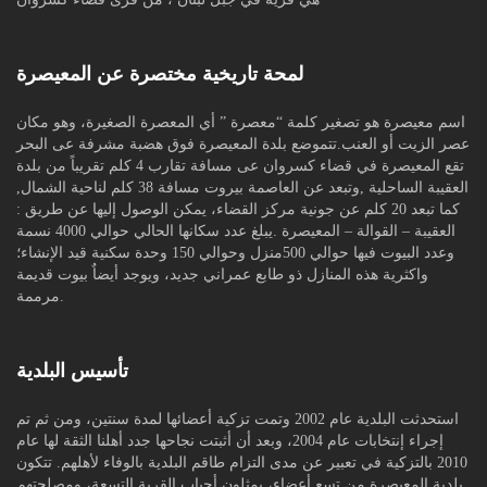
لمحة تاريخية مختصرة عن المعيصرة
اسم معيصرة هو تصغير كلمة “معصرة ” أي المعصرة الصغيرة، وهو مكان
عصر الزيت أو العنب.تتموضع بلدة المعيصرة فوق هضبة مشرفة عى البحر
تقع المعيصرة في قضاء كسروان عى مسافة تقارب 4 كلم تقريباً من بلدة
العقيبة الساحلية ,وتبعد عن العاصمة بيروت مسافة 38 كلم لناحية الشمال,
كما تبعد 20 كلم عن جونية مركز القضاء، يمكن الوصول إليها عن طريق :
العقيبة – القوالة – المعيصرة .يبلغ عدد سكانها الحالي حوالي 4000 نسمة
وعدد البيوت فيها حوالي 500منزل وحوالي 150 وحدة سكنية قيد الإنشاء؛
واكثرية هذه المنازل ذو طابع عمراني جديد، ويوجد أيضاٌ بيوت قديمة
مرممة.
تأسيس البلدية
استحدثت البلدية عام 2002 وتمت تزكية أعضائها لمدة سنتين، ومن ثم تم
إجراء إنتخابات عام 2004، وبعد أن أثبتت نجاحها جدد أهلنا الثقة لها عام
2010 بالتزكية في تعبير عن مدى التزام طاقم البلدية بالوفاء لأهلهم. تتكون
بلدية المعيصرة من تسع أعضاء، يمثلون أجباب القرية التسعة، ومصلحتهم