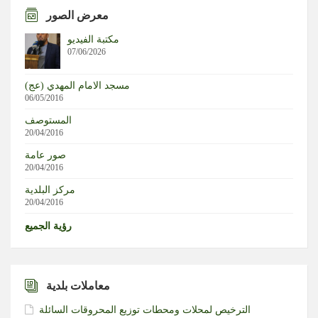
بالفيديو | أدخنة تتصاعد من أثار العدوان الإسرائيلي على بلدة
معرض الصور
المنصوري
مكتبة الفيديو
07/06/2026
الفيفا في دائرة الاعتذار.. وميسي يعود إلى الواجهة
مسجد الامام المهدي (عج)
قائد الجيش عرض مع سولفرانك دور ألمانيا في القوة البحرية
06/05/2016
في مرحلة ما بعد “اليونيفيل”
المستوصف
20/04/2016
آخر التطورات داخل كيان الاحتلال مع مراسلنا خالد الفقيه
صور عامة
20/04/2016
مركز البلدية
20/04/2016
رؤية الجميع
معاملات بلدية
الترخيص لمحلات ومحطات توزيع المحروقات السائلة