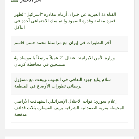
القناة 12 العبرية عن خبراء: أرقام مغادرة “اسرائيل” تُظهر
قفزة مقلقة وقدرة الصمود والتماسك الاجتماعي آخذة في
التآكل
آخر التطورات في إيران مع مراسلنا محمد حسن قاسم
وزارة الأمن الايرانية: اعتقال 21 عميلاً مرتبطاً بالموساد و4
مسلحين في محافظة كرمان
سلام يتابع جهود التعافي في الجنوب ويبحث مع مسؤول
بريطاني تطورات الأوضاع في المنطقة
إعلام سوري: قوات الاحتلال الإسرائيلي استهدفت الأراضي
المحيطة بقرية الصمدانية الشرقية بريف القنيطرة بثلاث قذائف
مدفعية
التطورات في كيان العدو.. قراءة في المشهد مع محرر الشؤون
العبرية حسن حجازي