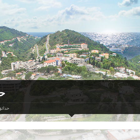
حد
حدائق