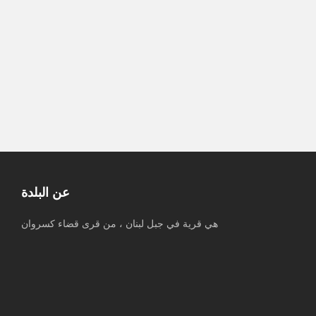
المجاورة
مستوطنون يشعلون النار بممتلكات
الفلسطينيين خلال هجومهم على منطقة
واد الرخيم بمسافر يطا جنوب الخليل
عن البلدة
هي قرية في جبل لبنان ، من قرى قضاء كسروان