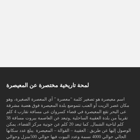
لمحة تاريخية مختصرة عن المعيصرة
اسم معيصرة هو تصغير كلمة “معصرة ” أي المعصرة الصغيرة، وهو
مكان عصر الزيت أو العنب.تتموضع بلدة المعيصرة فوق هضبة مشرفة
عى البحر تقع المعيصرة في قضاء كسروان عى مسافة تقارب 4 كلم
تقريباً من بلدة العقيبة الساحلية ,وتبعد عن العاصمة بيروت مسافة 38
كلم لناحية الشمال, كما تبعد 20 كلم عن جونية مركز القضاء، يمكن
الوصول إليها عن طريق : العقيبة – القوالة – المعيصرة .يبلغ عدد سكانها
الحالي حوالي 4000 نسمة وعدد البيوت فيها حوالي 500منزل وحوالي