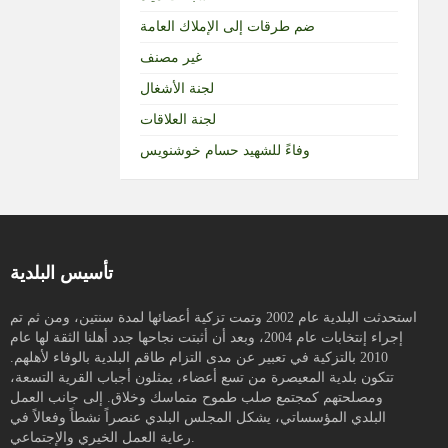
ضم طرقات إلى الإملاك العامة
غير مصنف
لجنة الأشغال
لجنة العلاقات
وفاءً للشهيد حسام خوشنويس
تأسيس البلدية
استحدثت البلدية عام 2002 وتمت تزكية أعضائها لمدة سنتين، ومن ثم تم
إجراء إنتخابات عام 2004، وبعد أن أثبتت نجاحها جدد أهلنا الثقة لها عام
2010 بالتزكية في تعبير عن مدى التزام طاقم البلدية بالوفاء لأهلهم.
تتكون بلدية المعيصرة من تسع أعضاء، يمثلون أجباب القرية التسعة،
ومصلحتهم كمجتمع صلب طموح متماسك وخلاق. إلى جانب العمل
البلدي المؤسساتي، يشكل المجلس البلدي عنصراً نشطاً وفعالاً في
رعاية العمل الخيري والإجتماعي.