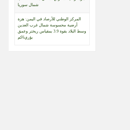
المركز الوطني للأرصاد في اليمن: هزة
أرضية محسوسة شمال غرب العدين
وسط البلاد بقوة 3.9 بمقياس ريختر وعمق
بؤري6كم
العراق | أمين عام حركة النجباء:
الدبلوماسية مع السعودية غير مجدية
والصواريخ لا ترد إلا بالصواريخ
طائرات مسيّرة إسرائيلية تحلّق بشكل
مكثف في أجواء قضاء بنت جبيل جنوبي
لبنان
“واشنطن بوست” عن مذكرة رسمية:
البنتاغون طلب من شركات الأسلحة
تسريع الإنتاج والتسليم
موسكو: تخلي اليابان عن وضعها كدولة
غير نووية سيثير ردود فعل من الدول