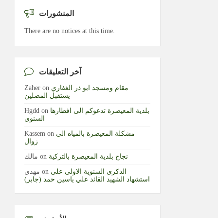
المنشورات
There are no notices at this time.
آخر التعليقات
مقام ومسجد ابو ذر الغفاري
on
Zaher
يستقبل المصلين
بلدية المعيصرة تدعوكم الى افطارها
on
Hgdd
السنوي
مشكلة المعيصرة بالمياه الى
on
Kassem
زوال
نجاح بلدية المعيصرة بالتزكية
on
مالك
الذكرى السنوية الاولى على
on
مهدي
استشهاد الشهيد القائد علي ياسين حمد (جابر)