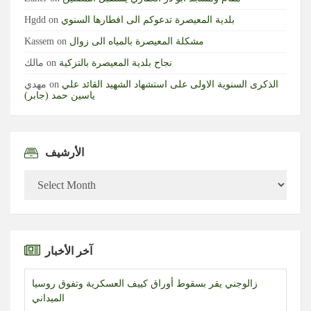
بلدية المعيصرة تدعوكم الى افطارها السنوي
on
Hgdd
مشكلة المعيصرة بالمياه الى زوال
on
Kassem
نجاح بلدية المعيصرة بالتزكية
on
مالك
الذكرى السنوية الاولى على استشهاد الشهيد القائد علي
on
مهدي
ياسين حمد (جابر)
الأرشيف
الأرشيف
آخر الأخبار
زالوجني يقر بسقوط أوراق كييف العسكرية وتفوق روسيا
الميداني
هيئة عمليات التجارة البحرية البريطانية: الناقلة وطاقمها بخير