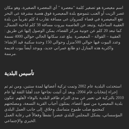
اسم معيصرة هو تصغير كلمة “معصرة ” أي المعصرة الصغيرة، وهو مكان
عصر الزيت أو العنب.تتموضع بلدة المعيصرة فوق هضبة مشرفة عى البحر
تقع المعيصرة في قضاء كسروان عى مسافة تقارب 4 كلم تقريباً من بلدة
العقيبة الساحلية ,وتبعد عن العاصمة بيروت مسافة 38 كلم لناحية الشمال,
كما تبعد 20 كلم عن جونية مركز القضاء، يمكن الوصول إليها عن طريق :
العقيبة – القوالة – المعيصرة .يبلغ عدد سكانها الحالي حوالي 4000 نسمة
وعدد البيوت فيها حوالي 500منزل وحوالي 150 وحدة سكنية قيد الإنشاء؛
واكثرية هذه المنازل ذو طابع عمراني جديد، ويوجد أيضاٌ بيوت قديمة
مرممة.
تأسيس البلدية
استحدثت البلدية عام 2002 وتمت تزكية أعضائها لمدة سنتين، ومن ثم تم
إجراء إنتخابات عام 2004، وبعد أن أثبتت نجاحها جدد أهلنا الثقة لها عام
2010 بالتزكية في تعبير عن مدى التزام طاقم البلدية بالوفاء لأهلهم. تتكون
بلدية المعيصرة من تسع أعضاء، يمثلون أجباب القرية التسعة، ومصلحتهم
كمجتمع صلب طموح متماسك وخلاق. إلى جانب العمل البلدي
المؤسساتي، يشكل المجلس البلدي عنصراً نشطاً وفعالاً في رعاية العمل
الخيري والإجتماعي.