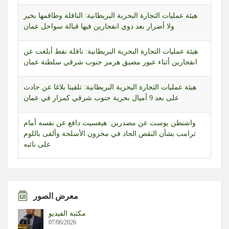
ولا أضرار بعد دوي انفجارين فيها قبالة سواحل عمان
هيئة عمليات التجارة البحرية البريطانية: ناقلة نفط أبلغت عن
انفجارين أثناء عبور مضيق هرمز جنوب شرقي سلطنة عمان
هيئة عمليات التجارة البحرية البريطانية: تلقينا بلاغا عن حادث
على بعد 9 أميال بحرية جنوب شرقي كمزار في عمان
واشنطن بوست عن مصدرين: هيغسيث دافع عن نفسه أمام
ترامب بشأن النقص الحاد في مخزون الأسلحة وألقى باللوم
على نائبه
واشنطن بوست عن مسؤولين: هيغسيث أقنع ترامب بأن العمل
العسكري ضد إيران سيكون بمثابة انتصار سريع وسهل نسبيا
واشنطن بوست عن مسؤولين: استياء ترامب من وزير دفاعه
تزايد لأن هيغسيث كان من أبرز المؤيدين للعمل العسكري ضد
معرض الصور
إيران
مكتبة الفيديو
07/06/2026