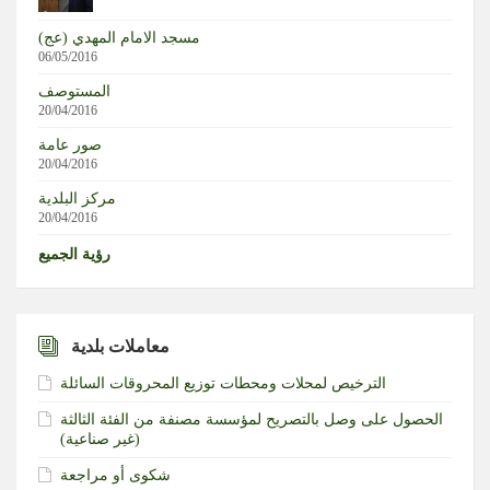
قوات العدو الإسرائيلي تقتحم بلدة بيت إمرين شمال غرب
نابلس في الضفة الغربية المحتلة
مسجد الامام المهدي (عج)
06/05/2016
رئيس الوزراء الكندي يسخر من ترامب بعد تعطل جهاز التلقين
المستوصف
20/04/2016
واشنطن بوست: اشتباك بين ترامب وهيغسيث في كامب ديفيد
صور عامة
بسبب أزمة الذخائر والصواريخ والحرب مع إيران
20/04/2016
مركز البلدية
20/04/2016
رؤية الجميع
معاملات بلدية
الترخيص لمحلات ومحطات توزيع المحروقات السائلة
الحصول على وصل بالتصريح لمؤسسة مصنفة من الفئة الثالثة
(غير صناعية)‏
شكوى أو مراجعة