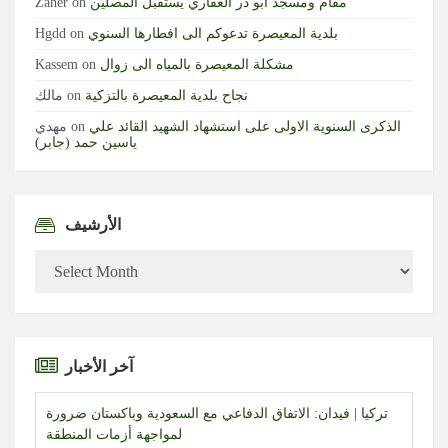
مقام ومسجد ابو ذر الغفاري يستقبل المصلين
on
Zaher
بلدية المعيصرة تدعوكم الى افطارها السنوي
on
Hgdd
مشكلة المعيصرة بالمياه الى زوال
on
Kassem
نجاح بلدية المعيصرة بالتزكية
on
مالك
الذكرى السنوية الاولى على استشهاد الشهيد القائد علي
on
مهدي
ياسين حمد (جابر)
الأرشيف
الأرشيف
آخر الأخبار
تركيا | فيدان: الاتفاق الدفاعي مع السعودية وباكستان ضرورة
لمواجهة أزمات المنطقة