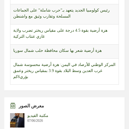
رئيس كولومبيا الجديد يتعهد بـ”حرب شاملة” على الجماعات
المسلحة وتقارب وثيق مع واشنطن
هزة أرضية بقوة 4.5 درجة على مقياس ريختر تضرب ولاية
غازي عنتاب التركية
هزة أرضية شعر بها سكان محافظة حلب شمال سوريا
المركز الوطني للأرصاد في اليمن: هزة أرضية محسوسة شمال
غرب العدين وسط البلاد بقوة 3.9 بمقياس ريختر وعمق
بؤري6كم
العراق | أمين عام حركة النجباء: الدبلوماسية مع السعودية غير
مجدية والصواريخ لا ترد إلا بالصواريخ
معرض الصور
طائرات مسيّرة إسرائيلية تحلّق بشكل مكثف في أجواء قضاء
مكتبة الفيديو
بنت جبيل جنوبي لبنان
07/06/2026