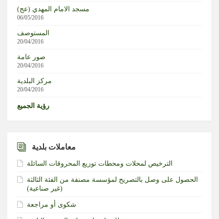
“واشنطن بوست” عن مذكرة رسمية: البنتاغون طلب من
مسجد الامام المهدي (عج)
شركات الأسلحة تسريع الإنتاج والتسليم
06/05/2016
المستوصف
موسكو: تخلي اليابان عن وضعها كدولة غير نووية سيثير ردود
20/04/2016
فعل من الدول المجاورة
صور عامة
20/04/2016
مستوطنون يشعلون النار بممتلكات الفلسطينيين خلال هجومهم
مركز البلدية
على منطقة واد الرخيم بمسافر يطا جنوب الخليل
20/04/2016
رؤية الجميع
معاملات بلدية
الترخيص لمحلات ومحطات توزيع المحروقات السائلة
الحصول على وصل بالتصريح لمؤسسة مصنفة من الفئة الثالثة
(غير صناعية)‏
شكوى أو مراجعة