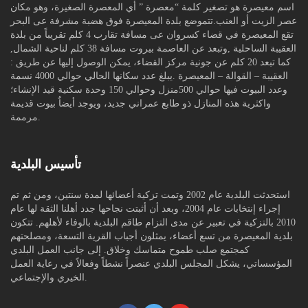
اسم معيصرة هو تصغير كلمة “معصرة ” أي المعصرة الصغيرة، وهو مكان
عصر الزيت أو العنب.تتموضع بلدة المعيصرة فوق هضبة مشرفة عى البحر
تقع المعيصرة في قضاء كسروان عى مسافة تقارب 4 كلم تقريباً من بلدة
العقيبة الساحلية ,وتبعد عن العاصمة بيروت مسافة 38 كلم لناحية الشمال,
كما تبعد 20 كلم عن جونية مركز القضاء، يمكن الوصول إليها عن طريق :
العقيبة – القوالة – المعيصرة .يبلغ عدد سكانها الحالي حوالي 4000 نسمة
وعدد البيوت فيها حوالي 500منزل وحوالي 150 وحدة سكنية قيد الإنشاء؛
واكثرية هذه المنازل ذو طابع عمراني جديد، ويوجد أيضاٌ بيوت قديمة
مرممة.
تأسيس البلدية
استحدثت البلدية عام 2002 وتمت تزكية أعضائها لمدة سنتين، ومن ثم تم
إجراء إنتخابات عام 2004، وبعد أن أثبتت نجاحها جدد أهلنا الثقة لها عام
2010 بالتزكية في تعبير عن مدى التزام طاقم البلدية بالوفاء لأهلهم. تتكون
بلدية المعيصرة من تسع أعضاء، يمثلون أجباب القرية التسعة، ومصلحتهم
كمجتمع صلب طموح متماسك وخلاق. إلى جانب العمل البلدي
المؤسساتي، يشكل المجلس البلدي عنصراً نشطاً وفعالاً في رعاية العمل
الخيري والإجتماعي.