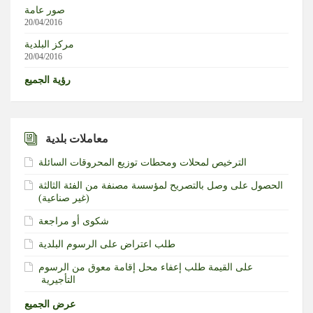
شمالي مدينة رفح جنوبي قطاع غزة
صور عامة
20/04/2016
قوات الاحتلال تقتحم قرية كفر عبوش جنوب طولكرم وتداهم
مركز البلدية
20/04/2016
عدة منازل
رؤية الجميع
معاملات بلدية
الترخيص لمحلات ومحطات توزيع المحروقات السائلة
الحصول على وصل بالتصريح لمؤسسة مصنفة من الفئة الثالثة
(غير صناعية)‏
شكوى أو مراجعة
طلب اعتراض على الرسوم البلدية
طلب إعفاء محل إقامة معوق من الرسوم‎ ‎على القيمة
التأجيرية ‏
عرض الجميع