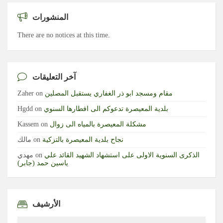
المنشورات
There are no notices at this time.
آخر التعليقات
مقام ومسجد ابو ذر الغفاري يستقبل المصلين
on
Zaher
بلدية المعيصرة تدعوكم الى افطارها السنوي
on
Hgdd
مشكلة المعيصرة بالمياه الى زوال
on
Kassem
نجاح بلدية المعيصرة بالتزكية
on
مالك
الذكرى السنوية الاولى على استشهاد الشهيد القائد علي
on
مهدي
ياسين حمد (جابر)
الأرشيف
الأرشيف