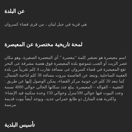
عن البلدة
هي قرية في جبل لبنان ، من قرى قضاء كسروان
لمحة تاريخية مختصرة عن المعيصرة
اسم معيصرة هو تصغير كلمة “معصرة ” أي المعصرة الصغيرة، وهو مكان
عصر الزيت أو العنب.تتموضع بلدة المعيصرة فوق هضبة مشرفة عى البحر
تقع المعيصرة في قضاء كسروان عى مسافة تقارب 4 كلم تقريباً من بلدة
العقيبة الساحلية ,وتبعد عن العاصمة بيروت مسافة 38 كلم لناحية الشمال,
كما تبعد 20 كلم عن جونية مركز القضاء، يمكن الوصول إليها عن طريق :
العقيبة – القوالة – المعيصرة .يبلغ عدد سكانها الحالي حوالي 4000 نسمة
وعدد البيوت فيها حوالي 500منزل وحوالي 150 وحدة سكنية قيد الإنشاء؛
واكثرية هذه المنازل ذو طابع عمراني جديد، ويوجد أيضاٌ بيوت قديمة
مرممة.
تأسيس البلدية