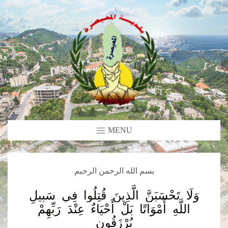
MENU
بسم الله الرحمن الرحيم
وَلَا تَحْسَبَنَّ الَّذِينَ قُتِلُوا فِي سَبِيلِ
اللَّهِ أَمْوَاتًا بَلْ أَحْيَاءٌ عِنْدَ رَبِّهِمْ
يُرْزَقُون