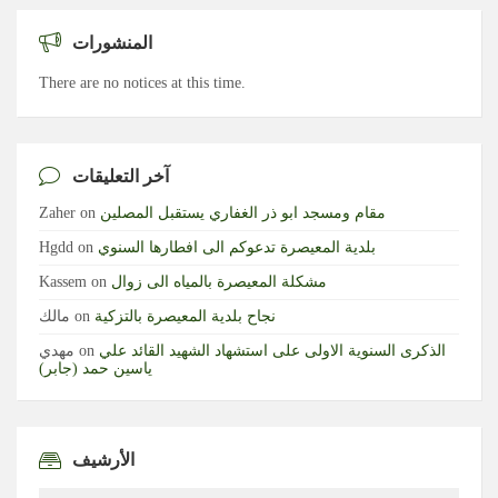
المنشورات
There are no notices at this time.
آخر التعليقات
مقام ومسجد ابو ذر الغفاري يستقبل المصلين
on
Zaher
بلدية المعيصرة تدعوكم الى افطارها السنوي
on
Hgdd
مشكلة المعيصرة بالمياه الى زوال
on
Kassem
نجاح بلدية المعيصرة بالتزكية
on
مالك
الذكرى السنوية الاولى على استشهاد الشهيد القائد علي
on
مهدي
ياسين حمد (جابر)
الأرشيف
الأرشيف