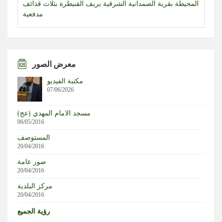
مدفعية
التطورات في كيان العدو.. قراءة في المشهد مع محرر الشؤون
العبرية حسن حجازي
بالفيديو | أدخنة تتصاعد من أثار العدوان الإسرائيلي على بلدة
معرض الصور
المنصوري
مكتبة الفيديو
07/06/2026
الفيفا في دائرة الاعتذار.. وميسي يعود إلى الواجهة
مسجد الامام المهدي (عج)
قائد الجيش عرض مع سولفرانك دور ألمانيا في القوة البحرية
06/05/2016
في مرحلة ما بعد “اليونيفيل”
المستوصف
20/04/2016
آخر التطورات داخل كيان الاحتلال مع مراسلنا خالد الفقيه
صور عامة
20/04/2016
مركز البلدية
20/04/2016
رؤية الجميع