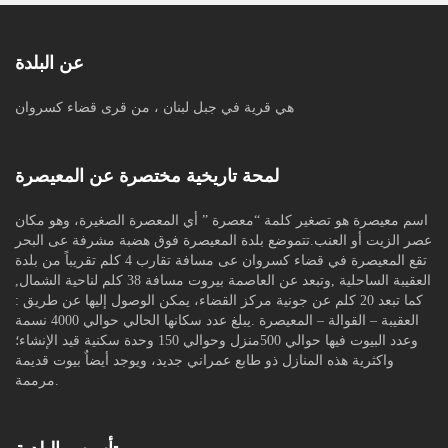
عن البلدة
هي قرية في جبل لبنان ، من قرى قضاء كسروان
لمحة تاريخية مختصرة عن المعيصرة
اسم معيصرة هو تصغير كلمة “معصرة ” أي المعصرة الصغيرة، وهو مكان
عصر الزيت أو العنب.تتموضع بلدة المعيصرة فوق هضبة مشرفة عى البحر
تقع المعيصرة في قضاء كسروان عى مسافة تقارب 4 كلم تقريباً من بلدة
العقيبة الساحلية ,وتبعد عن العاصمة بيروت مسافة 38 كلم لناحية الشمال,
كما تبعد 20 كلم عن جونية مركز القضاء، يمكن الوصول إليها عن طريق :
العقيبة – القوالة – المعيصرة .يبلغ عدد سكانها الحالي حوالي 4000 نسمة
وعدد البيوت فيها حوالي 500منزل وحوالي 150 وحدة سكنية قيد الإنشاء؛
واكثرية هذه المنازل ذو طابع عمراني جديد، ويوجد أيضاٌ بيوت قديمة
مرممة.