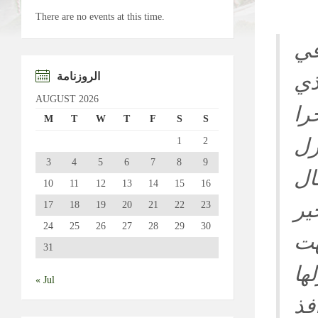
There are no events at this time.
في
ذي
الروزنامة
AUGUST 2026
را
M
T
W
T
F
S
S
زل
1
2
3
4
5
6
7
8
9
ال
10
11
12
13
14
15
16
ير
17
18
19
20
21
22
23
24
25
26
27
28
29
30
هت
31
ها
« Jul
فذ