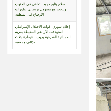
استهدفت الأراضي المحيطة بقرية
الصمدانية الشرقية بريف القنيطرة بثلاث
قذائف مدفعية
التطورات في كيان العدو.. قراءة في
المشهد مع محرر الشؤون العبرية حسن
حجازي
بالفيديو | أدخنة تتصاعد من أثار العدوان
الإسرائيلي على بلدة المنصوري
الفيفا في دائرة الاعتذار.. وميسي يعود
إلى الواجهة
قائد الجيش عرض مع سولفرانك دور
ألمانيا في القوة البحرية في مرحلة ما بعد
“اليونيفيل”
آخر التطورات داخل كيان الاحتلال مع