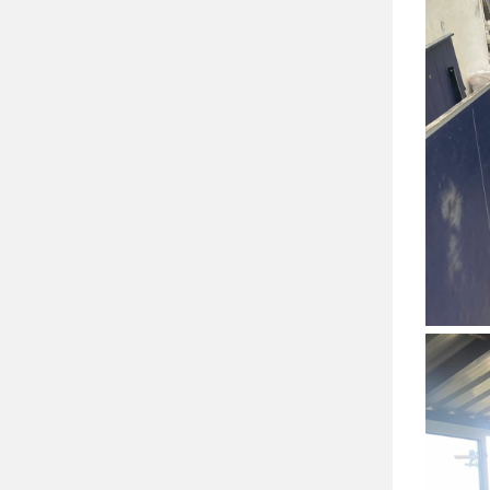
مراسلنا خالد الفقيه
القناة 12 العبرية عن خبراء: أرقام مغادرة
“اسرائيل” تُظهر قفزة مقلقة وقدرة
الصمود والتماسك الاجتماعي آخذة في
التآكل