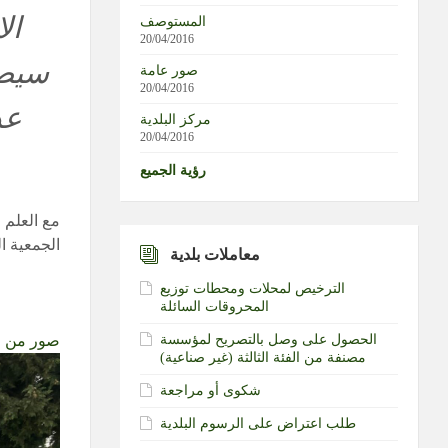
ال
المستوصف
20/04/2016
سيصب
صور عامة
20/04/2016
عد
مركز البلدية
20/04/2016
رؤية الجميع
مع العلم 
الجمعية ا
معاملات بلدية
الترخيص لمحلات ومحطات توزيع
المحروقات السائلة
الحصول على وصل بالتصريح لمؤسسة
صور من ال
مصنفة من الفئة الثالثة (غير صناعية)‏
شكوى أو مراجعة
طلب اعتراض على الرسوم البلدية