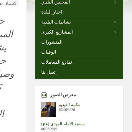
المجلس البلدي
الاستاذ م
اخبار البلدة
حي
نشاطات البلدية
المب
المشاريع الكبرى
المنشورات
يش
الوفيات
حي
نماذج المعاملات
وصيا
إتصل بنا
ك
معرض الصور
مكتبة الفيديو
07/06/2026
ال
مسجد الامام المهدي (عج)
06/05/2016