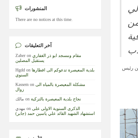
لي
المنشورات
من
There are no notices at this time.
ية
آخر التعليقات
اب
مقام ومسجد ابو ذر الغفاري
on
Zaher
يستقبل المصلين
من رئيس
بلدية المعيصرة تدعوكم الى افطارها
on
Hgdd
السنوي
مشكلة المعيصرة بالمياه الى
on
Kassem
زوال
نجاح بلدية المعيصرة بالتزكية
on
مالك
الذكرى السنوية الاولى على
on
مهدي
استشهاد الشهيد القائد علي ياسين حمد (جابر)