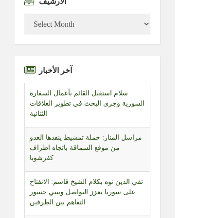
الأرشيف
الأرشيف
آخر الأخبار
مراسل المنار: حملة تمشيط ينفذها العدو
من موقع السماقة باتجاه اطراف
كفرشوبا
تقي الدين نوه بكلام الشيخ قاسم: الانفتاح
على سوريا يعزز التواصل ويبني جسور
التفاهم بين الطرفين
اعتصام للأساتذة المتعاقدين في الجامعة
اللبنانية نفذوه في بعبدا تزامنا مع جلسة
مجلس الوزراء مطالبين بإقرار ملف
التفرغ