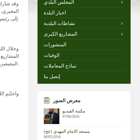
المجلس البلدي
وقد شارك 
المغيري، 
اخبار البلدة
إلى رئيس وأعضاء بلدية المعيصرة.
نشاطات البلدية
المشاريع الكبرى
المنشورات
وخلال الل
الوفيات
المشاريع 
المعيصرة، واطلعوا على أبرز مشاريع البلدية.
نماذج المعاملات
إتصل بنا
واختُتم ال
معرض الصور
مكتبة الفيديو
07/06/2026
مسجد الامام المهدي (عج)
06/05/2016