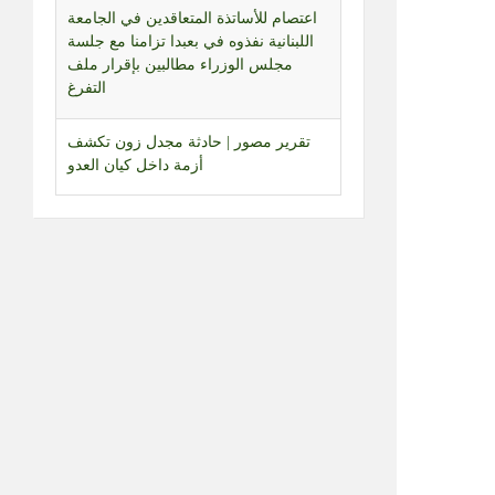
تقرير مصور | حادثة مجدل زون تكشف
أزمة داخل كيان العدو
جلسة تشريعية مرتقبة لمجلس النواب
تبحث العفو العام والإعدام وقانون الإعلام
تجمع العلماء اعلن رفضه للمفاوضات
المباشرة ودان الاعتداء على الجيش:
للتمسك بتطبيق اتفاق 27 تشرين الثاني
والقرار 1701
تقرير مصور | بعد منع عمل المؤسسات
الإغاثية… سكان المناطق البرتقالية
يواجهون مصيرهم وحدهم
مراسل المنار: العدو نفذ تفجيرا في
زوطر الشرقية