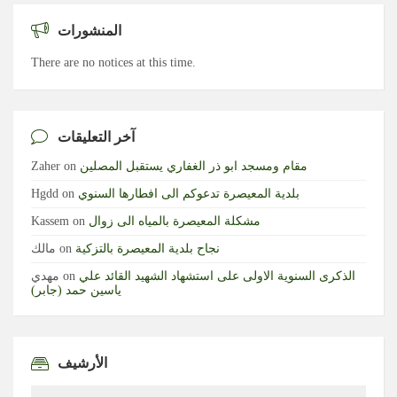
المنشورات
There are no notices at this time.
آخر التعليقات
مقام ومسجد ابو ذر الغفاري يستقبل المصلين
on
Zaher
بلدية المعيصرة تدعوكم الى افطارها السنوي
on
Hgdd
مشكلة المعيصرة بالمياه الى زوال
on
Kassem
نجاح بلدية المعيصرة بالتزكية
on
مالك
الذكرى السنوية الاولى على استشهاد الشهيد القائد علي
on
مهدي
ياسين حمد (جابر)
الأرشيف
الأرشيف