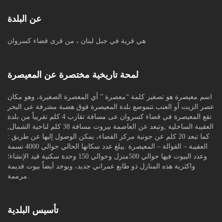
عن البلدة
هي قرية في جبل لبنان ، من قرى قضاء كسروان
لمحة تاريخية مختصرة عن المعيصرة
اسم معيصرة هو تصغير كلمة “معصرة ” أي المعصرة الصغيرة، وهو مكان
عصر الزيت أو العنب.تتموضع بلدة المعيصرة فوق هضبة مشرفة عى البحر
تقع المعيصرة في قضاء كسروان عى مسافة تقارب 4 كلم تقريباً من بلدة
العقيبة الساحلية ,وتبعد عن العاصمة بيروت مسافة 38 كلم لناحية الشمال,
كما تبعد 20 كلم عن جونية مركز القضاء، يمكن الوصول إليها عن طريق :
العقيبة – القوالة – المعيصرة .يبلغ عدد سكانها الحالي حوالي 4000 نسمة
وعدد البيوت فيها حوالي 500منزل وحوالي 150 وحدة سكنية قيد الإنشاء؛
واكثرية هذه المنازل ذو طابع عمراني جديد، ويوجد أيضاٌ بيوت قديمة
مرممة.
تأسيس البلدية