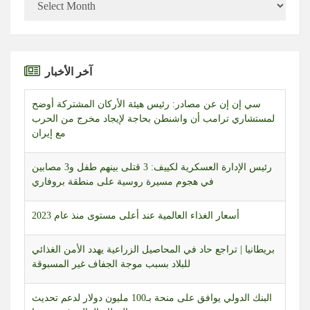
سي إن إن عن مصادر: رئيس هيئة الأركان المشتركة أوضح
لمستشاري ترامب أن واشنطن بحاجة لإيجاد مخرج من الحرب
آخر الأخبار
مع إيران
رئيس الإدارة العسكرية لكييف: 3 قتلى بينهم طفل و3 مصابين
في هجوم مسيرة روسية على منطقة بروفاري
أسعار الغذاء العالمية عند أعلى مستوى منذ عام 2023
بريطانيا | تراجع حاد في المحاصيل الزراعية يهدد الأمن الغذائي
للبلاد بسبب موجة الجفاف غير المسبوقة
البنك الدولي يوافق على منحة بـ100 مليون دولار لدعم تحديث
القطاع المالي في سوريا
البنتاغون يعفي قائد الفيلق الخامس المسؤول عن تنسيق الدعم
لأوكرانيا من منصبه