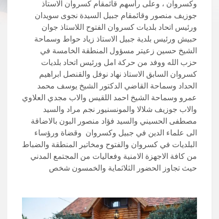
وكسروان ، وعلى رأسهم قائمقام كسروان الاستاذ
جوزيف منصور وقائمقام جبيل السيدة نجوى سويدان
ورئيس اتحاد بلديات كسروان الفتوح اللاستاذ جوان
حبيش ورئيس بلدية جبيل الاستاذ زياد حواط وسماحة
الشيخ حسين زعيتر مسؤول المنطقة الخامسة في
حزب الله ووفد من حركة امل ورئيس اتحاد بلديات
كسروان السابق الاستاذ نهاد نوفل والقنصل ابراهيم
الحداد وسماحة القاضي الدكتور الشيخ يوسف محمد
عمرو وسماحة الشيخ احمد اللقيس والاب مجدي العلاوي
والاب جوزيف شلالا والمونسنيور نجم مراد والسيد
مصطفى الحسيني والسيد فؤاد منصور البون بالاضاقة
الى علماء الدين في جبيل وكسروان وقضاة ورؤساء
البلديات في كسروان والفتوح ومخاتير المنطقة والضباط
من كافة الاجهزة الامنية وفعاليات من المجتمع المدني
حيث تجاوز الحضور الثلاثماية والخمسون شخص