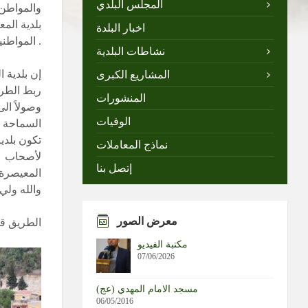
المجلس البلدي
والمواطن 
بلدية الم
اخبار البلدة
المواطنين بهذا المجلس وما يمثل .
نشاطات البلدية
إن بلدية 
المشاريع الكبرى
ربط الطري
المنشورات
وصولاً ال
الوفيات
السماحة ،
تكون بلدي
نماذج المعاملات
لأصحاب ال
إتصل بنا
المعيصرة
والله ولي
معرض الصور
الطريق قب
مكتبة الفيديو
07/06/2026
مسجد الامام المهدي (عج)
06/05/2016