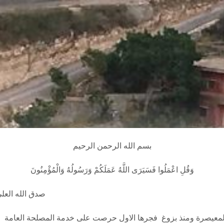
بسم الله الرحمن الرحيم
وَقُلِ اعْمَلُوا فَسَيَرَى اللَّهُ عَمَلَكُمْ وَرَسُولُهُ وَالْمُؤْمِنُونَ
صدق الله العل
إن بلدية المعيصرة ومنذ بزوغ فجرها الاول حرصت على خدمة المصلحة العامة