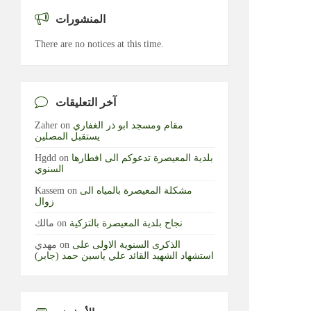
المنشورات
There are no notices at this time.
آخر التعليقات
مقام ومسجد ابو ذر الغفاري
on
Zaher
يستقبل المصلين
بلدية المعيصرة تدعوكم الى افطارها
on
Hgdd
السنوي
مشكلة المعيصرة بالمياه الى
on
Kassem
زوال
نجاح بلدية المعيصرة بالتزكية
on
مالك
الذكرى السنوية الاولى على
on
مهدي
استشهاد الشهيد القائد علي ياسين حمد (جابر)