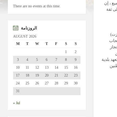
يع ، إن
There are no events at this time.
لى ثقة
الروزنامة
زت)
AUGUST 2026
صحاب
M
T
W
T
F
S
S
نجاز
1
2
ق
هد بلدية
3
4
5
6
7
8
9
نين
10
11
12
13
14
15
16
17
18
19
20
21
22
23
24
25
26
27
28
29
30
31
« Jul