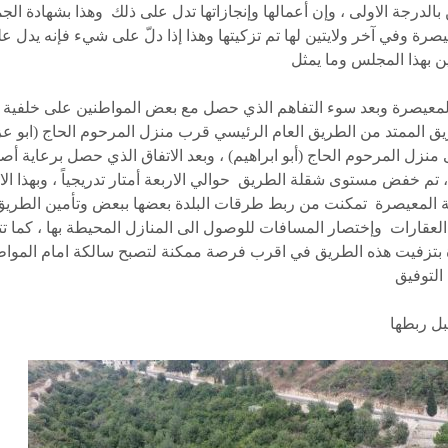
بالدرجة الاولى ، وإن أعمالها وإنجازاتها تدل على ذلك وهذا بشهادة الجم
عيصرة وفي آخر ولايتين لها تم تزكيتها وهذا إذا دلّ على شيء فإنه يدل ع
المعيصرة وبعد سوء التفاهم الذي حصل مع بعض المواطنين على خلفية
ق الممتد من الطريق العام الرئيسي قرب منزل المرحوم الحاج (ابو ع
ى منزل المرحوم الحاج (أبو ابراهيم) ، وبعد الاتفاق الذي حصل برعاية أ
 تم خفض مستوى شقلة الطريق حوالي الاربعة أمتار تدريجياً ، وبهذا الا
ة المعيصرة تمكنت من ربط طرقات البلدة بعضها ببعض وتأمين الطري
عقارات وإختصار المسافات للوصول الى المنازل المحيطة بها ، كما تتع
 بتزفيت هذه الطريق في اقرب فرصة ممكنة لتصبح سالكة امام المواط
 التوفيق
ل ربطها