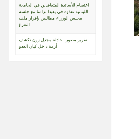
تقرير مصور | حادثة مجدل زون تكشف
أزمة داخل كيان العدو
جلسة تشريعية مرتقبة لمجلس النواب
تبحث العفو العام والإعدام وقانون الإعلام
تجمع العلماء اعلن رفضه للمفاوضات
المباشرة ودان الاعتداء على الجيش:
للتمسك بتطبيق اتفاق 27 تشرين الثاني
والقرار 1701
تقرير مصور | بعد منع عمل المؤسسات
الإغاثية… سكان المناطق البرتقالية
يواجهون مصيرهم وحدهم
مراسل المنار: العدو نفذ تفجيرا في
زوطر الشرقية