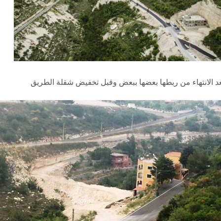
د الانتهاء من ربطها بعضها ببعض وقبل تخفيض شقلة الطريق