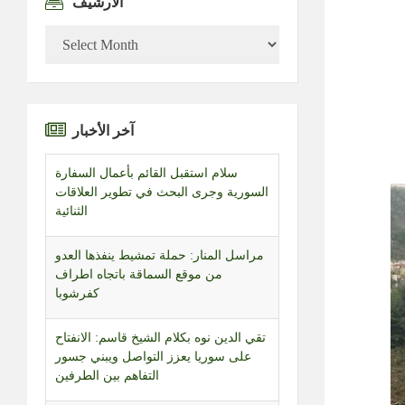
الأرشيف
الأرشيف
آخر الأخبار
مراسل المنار: حملة تمشيط ينفذها العدو
من موقع السماقة باتجاه اطراف
كفرشوبا
تقي الدين نوه بكلام الشيخ قاسم: الانفتاح
على سوريا يعزز التواصل ويبني جسور
التفاهم بين الطرفين
اعتصام للأساتذة المتعاقدين في الجامعة
اللبنانية نفذوه في بعبدا تزامنا مع جلسة
مجلس الوزراء مطالبين بإقرار ملف
التفرغ