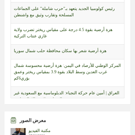
المسلحة وتقارب وثيق مع واشنطن
هزة أرضية بقوة 4.5 درجة على مقياس ريختر تضرب ولاية
غازي عنتاب التركية
هزة أرضية شعر بها سكان محافظة حلب شمال سوريا
المركز الوطني للأرصاد في اليمن: هزة أرضية محسوسة شمال
غرب العدين وسط البلاد بقوة 3.9 بمقياس ريختر وعمق
بؤري6كم
العراق | أمين عام حركة النجباء: الدبلوماسية مع السعودية غير
مجدية والصواريخ لا ترد إلا بالصواريخ
طائرات مسيّرة إسرائيلية تحلّق بشكل مكثف في أجواء قضاء
بنت جبيل جنوبي لبنان
معرض الصور
“واشنطن بوست” عن مذكرة رسمية: البنتاغون طلب من
مكتبة الفيديو
شركات الأسلحة تسريع الإنتاج والتسليم