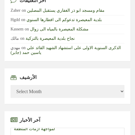
آخر التعليقات
مقام ومسجد ابو ذر الغفاري يستقبل المصلين
on
Zaher
بلدية المعيصرة تدعوكم الى افطارها السنوي
on
Hgdd
مشكلة المعيصرة بالمياه الى زوال
on
Kassem
نجاح بلدية المعيصرة بالتزكية
on
مالك
الذكرى السنوية الاولى على استشهاد الشهيد القائد علي
on
مهدي
ياسين حمد (جابر)
الأرشيف
الأرشيف
آخر الأخبار
رئيس كولومبيا الجديد يتعهد بـ”حرب شاملة” على الجماعات