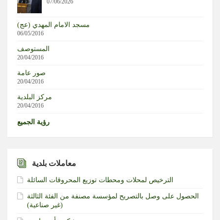
07/06/2026
موسكو: تخلي اليابان عن وضعها كدولة غير نووية سيثير ردود
مسجد الامام المهدي (عج)
فعل من الدول المجاورة
06/05/2016
المستوصف
مستوطنون يشعلون النار بممتلكات الفلسطينيين خلال هجومهم
20/04/2016
على منطقة واد الرخيم بمسافر يطا جنوب الخليل
صور عامة
20/04/2016
تركيا | فيدان: الاتفاق الدفاعي مع السعودية وباكستان ضرورة
مركز البلدية
لمواجهة أزمات المنطقة
20/04/2016
رؤية الجميع
معاملات بلدية
الترخيص لمحلات ومحطات توزيع المحروقات السائلة
الحصول على وصل بالتصريح لمؤسسة مصنفة من الفئة الثالثة
(غير صناعية)‏