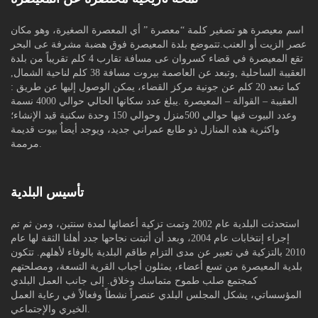
اسم معيصرة هو تصغير كلمة “معصرة ” أي المعصرة الصغيرة، وهو مكان
عصر الزيت أو العنب.تتموضع بلدة المعيصرة فوق هضبة مشرفة عى البحر
تقع المعيصرة في قضاء كسروان عى مسافة تقارب 4 كلم تقريباً من بلدة
العقيبة الساحلية ,وتبعد عن العاصمة بيروت مسافة 38 كلم لناحية الشمال,
كما تبعد 20 كلم عن جونية مركز القضاء، يمكن الوصول إليها عن طريق :
العقيبة – القوالة – المعيصرة .يبلغ عدد سكانها الحالي حوالي 4000 نسمة
وعدد البيوت فيها حوالي 500منزل وحوالي 150 وحدة سكنية قيد الإنشاء؛
واكثرية هذه المنازل ذو طابع عمراني جديد، ويوجد أيضاٌ بيوت قديمة
مرممة.
تأسيس البلدية
استحدثت البلدية عام 2002 وتمت تزكية أعضائها لمدة سنتين، ومن ثم تم
إجراء إنتخابات عام 2004، وبعد أن أثبتت نجاحها جدد أهلنا الثقة لها عام
2010 بالتزكية في تعبير عن مدى التزام طاقم البلدية بالوفاء لأهلهم. تتكون
بلدية المعيصرة من تسع أعضاء، يمثلون أجباب القرية التسعة، ومصلحتهم
كمجتمع صلب طموح متماسك وخلاق. إلى جانب العمل البلدي
المؤسساتي، يشكل المجلس البلدي عنصراً نشطاً وفعالاً في رعاية العمل
الخيري والإجتماعي.