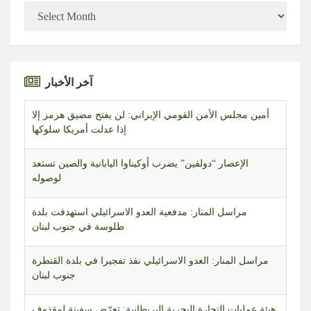
الأرشيف
أمين مجلس الأمن القومي الإيراني: لن يفتح مضيق هرمز إلا
آخر الأخبار
إذا عدلت أمريكا سلوكها
الإعصار “دولفين” يضرب أوكيناوا اليابانية والصين تستعد
لوصوله
مراسل المنار: مدفعية العدو الاسرائيلي استهدفت بلدة
طلوسة في جنوب لبنان
مراسل المنار: العدو الاسرائيلي نفذ تفجيرا في بلدة القنطرة
جنوب لبنان
هيئة عمليات التجارة البحرية البريطانية: تعرّض سفينة لمقذوف
مجهول قبالة خصب بعمان ما تسبب في اشتعال حريق