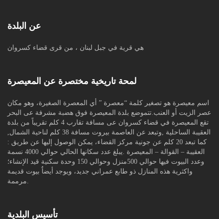
عن البلدة
هي قرية في جبل لبنان ، من قرى قضاء كسروان
لمحة تاريخية مختصرة عن المعيصرة
اسم معيصرة هو تصغير كلمة “معصرة ” أي المعصرة الصغيرة، وهو مكان
عصر الزيت أو العنب.تتموضع بلدة المعيصرة فوق هضبة مشرفة عى البحر
تقع المعيصرة في قضاء كسروان عى مسافة تقارب 4 كلم تقريباً من بلدة
العقيبة الساحلية ,وتبعد عن العاصمة بيروت مسافة 38 كلم لناحية الشمال,
كما تبعد 20 كلم عن جونية مركز القضاء، يمكن الوصول إليها عن طريق :
العقيبة – القوالة – المعيصرة .يبلغ عدد سكانها الحالي حوالي 4000 نسمة
وعدد البيوت فيها حوالي 500منزل وحوالي 150 وحدة سكنية قيد الإنشاء؛
واكثرية هذه المنازل ذو طابع عمراني جديد، ويوجد أيضاٌ بيوت قديمة
مرممة.
تأسيس البلدية