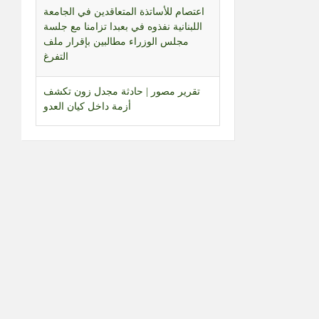
اعتصام للأساتذة المتعاقدين في الجامعة
اللبنانية نفذوه في بعبدا تزامنا مع جلسة
مجلس الوزراء مطالبين بإقرار ملف
التفرغ
تقرير مصور | حادثة مجدل زون تكشف
أزمة داخل كيان العدو
جلسة تشريعية مرتقبة لمجلس النواب
تبحث العفو العام والإعدام وقانون الإعلام
تجمع العلماء اعلن رفضه للمفاوضات
المباشرة ودان الاعتداء على الجيش:
للتمسك بتطبيق اتفاق 27 تشرين الثاني
والقرار 1701
تقرير مصور | بعد منع عمل المؤسسات
الإغاثية… سكان المناطق البرتقالية
يواجهون مصيرهم وحدهم