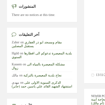
المنشورات
There are no notices at this time.
آخر التعليقات
مقام ومسجد ابو ذر الغفاري
on
Zaher
يستقبل المصلين
بلدية المعيصرة تدعوكم الى افطارها
on
Hgdd
السنوي
مشكلة المعيصرة بالمياه الى
on
Kassem
زوال
13/11/
نجاح بلدية المعيصرة بالتزكية
on
مالك
الذكرى السنوية الاولى على
on
مهدي
استشهاد الشهيد القائد علي ياسين حمد (جابر)
NEWER P
حاجة آمنة
أم مالك)