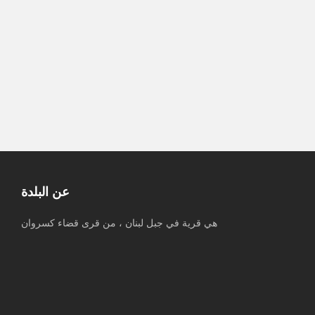
مراسل المنار: العدو نفذ تفجيرا في
زوطر الشرقية
وول ستريت جورنال: “مفاوضات روما”
لن تسفر عن شيء
عن البلدة
هي قرية في جبل لبنان ، من قرى قضاء كسروان