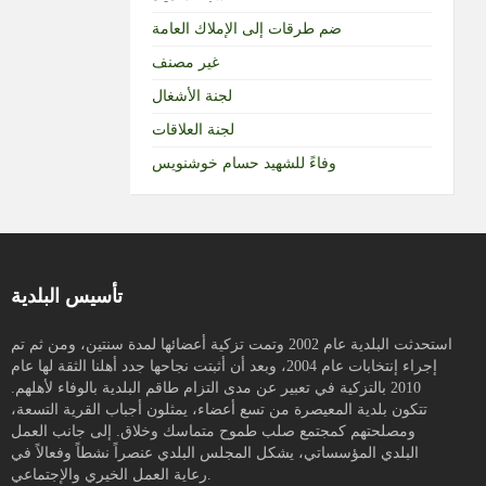
ضم طرقات إلى الإملاك العامة
غير مصنف
لجنة الأشغال
لجنة العلاقات
وفاءً للشهيد حسام خوشنويس
تأسيس البلدية
استحدثت البلدية عام 2002 وتمت تزكية أعضائها لمدة سنتين، ومن ثم تم
إجراء إنتخابات عام 2004، وبعد أن أثبتت نجاحها جدد أهلنا الثقة لها عام
2010 بالتزكية في تعبير عن مدى التزام طاقم البلدية بالوفاء لأهلهم.
تتكون بلدية المعيصرة من تسع أعضاء، يمثلون أجباب القرية التسعة،
ومصلحتهم كمجتمع صلب طموح متماسك وخلاق. إلى جانب العمل
البلدي المؤسساتي، يشكل المجلس البلدي عنصراً نشطاً وفعالاً في
رعاية العمل الخيري والإجتماعي.