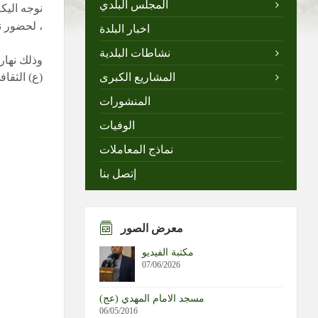
المجلس البلدي
نوجه اليك
، لحضور ن
اخبار البلدة
نشاطات البلدية
المشاريع الكبرى
(ع) الثقا
المنشورات
الوفيات
نماذج المعاملات
إتصل بنا
معرض الصور
مكتبة الفيديو
07/06/2026
مسجد الامام المهدي (عج)
06/05/2016