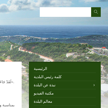
الرئيسية
كلمة رئيس البلدية
لَقَدْ جَاءَكُمْ رَسُولٌ مِنْ أَنْفُسِكُمْ عَزِيزٌ عَلَيْهِ مَا عَنِتُّمْ حَرِيصٌ عَلَيْكُمْ بِالْمُؤْمِنِينَ رَءُوفٌ رَحِيمٌ».
نبذة عن البلدة
مكتبة الفيديو
معالم البلدة
بمناسبة و