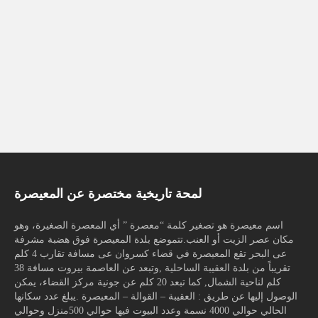
لمحة تاريخية مختصرة عن المعيصرة
اسم معيصرة هو تصغير كلمة “معصرة ” أي المعصرة الصغيرة، وهو
مكان عصر الزيت أو العنب.تتموضع بلدة المعيصرة فوق هضبة مشرفة
عى البحر تقع المعيصرة في قضاء كسروان عى مسافة تقارب 4 كلم
تقريباً من بلدة العقيبة الساحلية ,وتبعد عن العاصمة بيروت مسافة 38
كلم لناحية الشمال, كما تبعد 20 كلم عن جونية مركز القضاء، يمكن
الوصول إليها عن طريق : العقيبة – القوالة – المعيصرة .يبلغ عدد سكانها
الحالي حوالي 4000 نسمة وعدد البيوت فيها حوالي 500منزل وحوالي