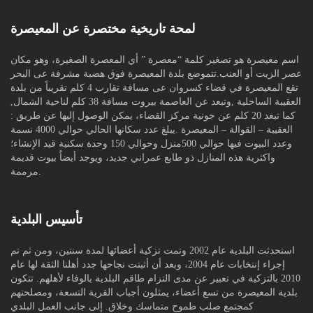
لمحة تاريخية مختصرة عن المعيصرة
اسم معيصرة هو تصغير كلمة “معصرة ” أي المعصرة الصغيرة، وهو مكان
عصر الزيت أو العنب.تتموضع بلدة المعيصرة فوق هضبة مشرفة عى البحر
تقع المعيصرة في قضاء كسروان عى مسافة تقارب 4 كلم تقريباً من بلدة
العقيبة الساحلية ,وتبعد عن العاصمة بيروت مسافة 38 كلم لناحية الشمال,
كما تبعد 20 كلم عن جونية مركز القضاء، يمكن الوصول إليها عن طريق :
العقيبة – القوالة – المعيصرة .يبلغ عدد سكانها الحالي حوالي 4000 نسمة
وعدد البيوت فيها حوالي 500منزل وحوالي 150 وحدة سكنية قيد الإنشاء؛
واكثرية هذه المنازل ذو طابع عمراني جديد، ويوجد أيضاٌ بيوت قديمة
مرممة.
تأسيس البلدية
استحدثت البلدية عام 2002 وتمت تزكية أعضائها لمدة سنتين، ومن ثم تم
إجراء إنتخابات عام 2004، وبعد أن أثبتت نجاحها جدد أهلنا الثقة لها عام
2010 بالتزكية في تعبير عن مدى التزام طاقم البلدية بالوفاء لأهلهم. تتكون
بلدية المعيصرة من تسع أعضاء، يمثلون أجباب القرية التسعة، ومصلحتهم
كمجتمع صلب طموح متماسك وخلاق. إلى جانب العمل البلدي