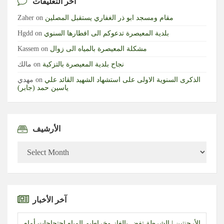
آخر التعليقات
مقام ومسجد ابو ذر الغفاري يستقبل المصلين
on
Zaher
بلدية المعيصرة تدعوكم الى افطارها السنوي
on
Hgdd
مشكلة المعيصرة بالمياه الى زوال
on
Kassem
نجاح بلدية المعيصرة بالتزكية
on
مالك
الذكرى السنوية الاولى على استشهاد الشهيد القائد علي
on
مهدي
ياسين حمد (جابر)
الأرشيف
الأرشيف
آخر الأخبار
الأرجنتين | الشرطة تفض بالغاز وخراطيم المياه احتجاجات أمام