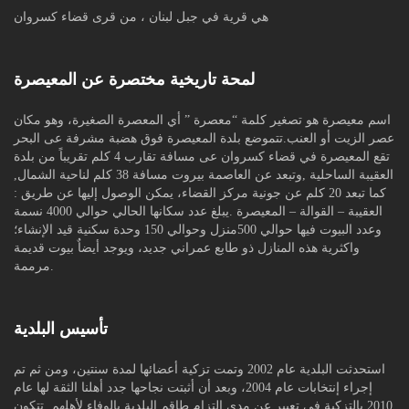
هي قرية في جبل لبنان ، من قرى قضاء كسروان
لمحة تاريخية مختصرة عن المعيصرة
اسم معيصرة هو تصغير كلمة “معصرة ” أي المعصرة الصغيرة، وهو مكان
عصر الزيت أو العنب.تتموضع بلدة المعيصرة فوق هضبة مشرفة عى البحر
تقع المعيصرة في قضاء كسروان عى مسافة تقارب 4 كلم تقريباً من بلدة
العقيبة الساحلية ,وتبعد عن العاصمة بيروت مسافة 38 كلم لناحية الشمال,
كما تبعد 20 كلم عن جونية مركز القضاء، يمكن الوصول إليها عن طريق :
العقيبة – القوالة – المعيصرة .يبلغ عدد سكانها الحالي حوالي 4000 نسمة
وعدد البيوت فيها حوالي 500منزل وحوالي 150 وحدة سكنية قيد الإنشاء؛
واكثرية هذه المنازل ذو طابع عمراني جديد، ويوجد أيضاٌ بيوت قديمة
مرممة.
تأسيس البلدية
استحدثت البلدية عام 2002 وتمت تزكية أعضائها لمدة سنتين، ومن ثم تم
إجراء إنتخابات عام 2004، وبعد أن أثبتت نجاحها جدد أهلنا الثقة لها عام
2010 بالتزكية في تعبير عن مدى التزام طاقم البلدية بالوفاء لأهلهم. تتكون