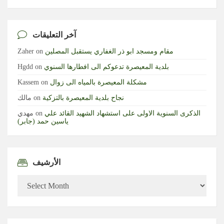
آخر التعليقات
مقام ومسجد ابو ذر الغفاري يستقبل المصلين
on
Zaher
بلدية المعيصرة تدعوكم الى افطارها السنوي
on
Hgdd
مشكلة المعيصرة بالمياه الى زوال
on
Kassem
نجاح بلدية المعيصرة بالتزكية
on
مالك
الذكرى السنوية الاولى على استشهاد الشهيد القائد علي
on
مهدي
ياسين حمد (جابر)
الأرشيف
الأرشيف