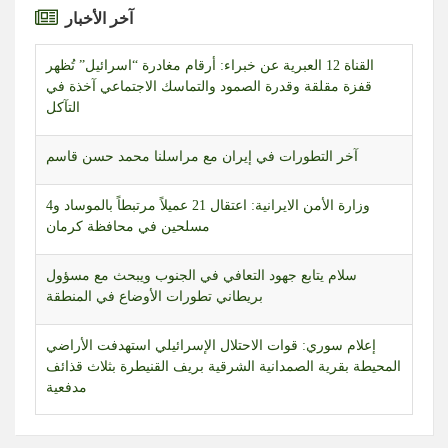
آخر الأخبار
القناة 12 العبرية عن خبراء: أرقام مغادرة “اسرائيل” تُظهر
قفزة مقلقة وقدرة الصمود والتماسك الاجتماعي آخذة في
التآكل
آخر التطورات في إيران مع مراسلنا محمد حسن قاسم
وزارة الأمن الايرانية: اعتقال 21 عميلاً مرتبطاً بالموساد و4
مسلحين في محافظة كرمان
سلام يتابع جهود التعافي في الجنوب ويبحث مع مسؤول
بريطاني تطورات الأوضاع في المنطقة
إعلام سوري: قوات الاحتلال الإسرائيلي استهدفت الأراضي
المحيطة بقرية الصمدانية الشرقية بريف القنيطرة بثلاث قذائف
مدفعية
التطورات في كيان العدو.. قراءة في المشهد مع محرر الشؤون
العبرية حسن حجازي