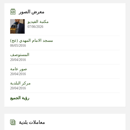
بالفيديو | أدخنة تتصاعد من أثار العدوان الإسرائيلي على بلدة
المنصوري
معرض الصور
مكتبة الفيديو
الفيفا في دائرة الاعتذار.. وميسي يعود إلى الواجهة
07/06/2026
قائد الجيش عرض مع سولفرانك دور ألمانيا في القوة البحرية
مسجد الامام المهدي (عج)
في مرحلة ما بعد “اليونيفيل”
06/05/2016
المستوصف
آخر التطورات داخل كيان الاحتلال مع مراسلنا خالد الفقيه
20/04/2016
صور عامة
20/04/2016
مركز البلدية
20/04/2016
رؤية الجميع
معاملات بلدية