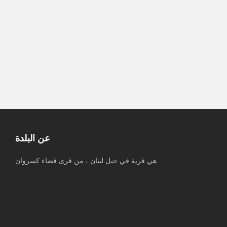
وزارة الأشغال تطلق أولى الخطوات
التنفيذية لتأهيل مطار القليعات تمهيداً
لإعادة تشغيله
عن البلدة
هي قرية في جبل لبنان ، من قرى قضاء كسروان