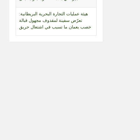
هيئة عمليات التجارة البحرية البريطانية:
تعرّض سفينة لمقذوف مجهول قبالة
خصب بعمان ما تسبب في اشتعال حريق
تقرير مصور | وزير المالية: الاستقرار
النقدي أولوية والرواتب ستُدفع في
مواعيدها
اتحاد نقابات عمال الشمال نوه بتعيين
اعضاء مجلس ادارة الضمان وبجهود وزير
العمل
رابطة موظفي الإدارة العامة أعلنت
المشاركة في الاضراب العام الاثنين
أمين مجلس الأمن القومي الإيراني: لن
نتراجع عن مواقفنا سواء في الحرب أو
في المفاوضات