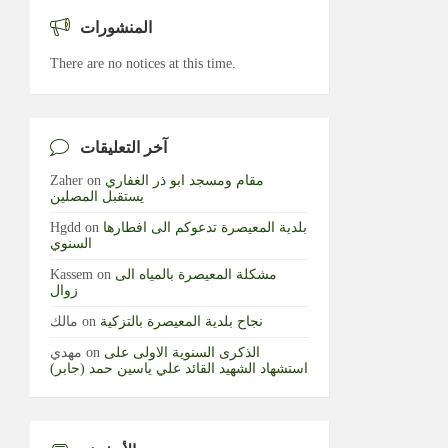
المنشورات
There are no notices at this time.
آخر التعليقات
مقام ومسجد ابو ذر الغفاري
on
Zaher
يستقبل المصلين
بلدية المعيصرة تدعوكم الى افطارها
on
Hgdd
السنوي
مشكلة المعيصرة بالمياه الى
on
Kassem
زوال
نجاح بلدية المعيصرة بالتزكية
on
مالك
الذكرى السنوية الاولى على
on
مهدي
استشهاد الشهيد القائد علي ياسين حمد (جابر)