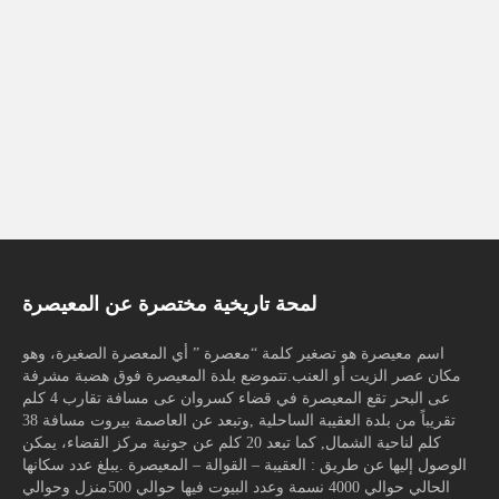
لمحة تاريخية مختصرة عن المعيصرة
اسم معيصرة هو تصغير كلمة “معصرة ” أي المعصرة الصغيرة، وهو
مكان عصر الزيت أو العنب.تتموضع بلدة المعيصرة فوق هضبة مشرفة
عى البحر تقع المعيصرة في قضاء كسروان عى مسافة تقارب 4 كلم
تقريباً من بلدة العقيبة الساحلية ,وتبعد عن العاصمة بيروت مسافة 38
كلم لناحية الشمال, كما تبعد 20 كلم عن جونية مركز القضاء، يمكن
الوصول إليها عن طريق : العقيبة – القوالة – المعيصرة .يبلغ عدد سكانها
الحالي حوالي 4000 نسمة وعدد البيوت فيها حوالي 500منزل وحوالي