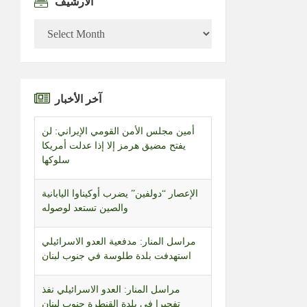
الأرشيف
الأرشيف
آخر الأخبار
أمين مجلس الأمن القومي الإيراني: لن
يفتح مضيق هرمز إلا إذا عدلت أمريكا
سلوكها
الإعصار “دولفين” يضرب أوكيناوا اليابانية
والصين تستعد لوصوله
مراسل المنار: مدفعية العدو الاسرائيلي
استهدفت بلدة طلوسة في جنوب لبنان
مراسل المنار: العدو الاسرائيلي نفذ
تفجيرا في بلدة القنطرة جنوب لبنان