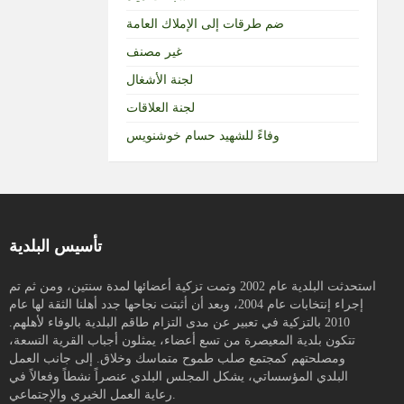
ضم طرقات إلى الإملاك العامة
غير مصنف
لجنة الأشغال
لجنة العلاقات
وفاءً للشهيد حسام خوشنويس
تأسيس البلدية
استحدثت البلدية عام 2002 وتمت تزكية أعضائها لمدة سنتين، ومن ثم تم
إجراء إنتخابات عام 2004، وبعد أن أثبتت نجاحها جدد أهلنا الثقة لها عام
2010 بالتزكية في تعبير عن مدى التزام طاقم البلدية بالوفاء لأهلهم.
تتكون بلدية المعيصرة من تسع أعضاء، يمثلون أجباب القرية التسعة،
ومصلحتهم كمجتمع صلب طموح متماسك وخلاق. إلى جانب العمل
البلدي المؤسساتي، يشكل المجلس البلدي عنصراً نشطاً وفعالاً في
رعاية العمل الخيري والإجتماعي.