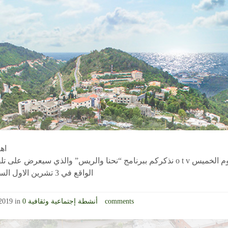
اهل
نذكركم ببرنامج “نحنا والريس” والذي سيعرض على تلفزيون ال o t v مساء ا
الواقع في 3 تشرين الاول الساعة 9.30
0 comments
أنشطة إجتماعية وثقافية
2019 in