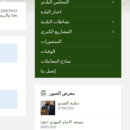
المجلس البلدي
LDER POST
اخبار البلدة
نحنا والري
نشاطات البلدية
المشاريع الكبرى
المنشورات
الوفيات
نماذج المعاملات
إتصل بنا
معرض الصور
مكتبة الفيديو
07/06/2026
مسجد الامام المهدي (عج)
06/05/2016