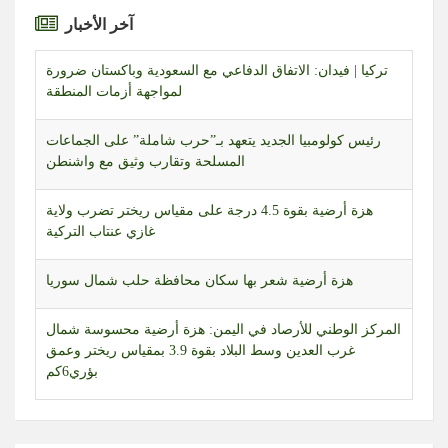
آخر الأخبار
رئيس كولومبيا الجديد يتعهد بـ”حرب شاملة” على الجماعات
المسلحة وتقارب وثيق مع واشنطن
هزة أرضية بقوة 4.5 درجة على مقياس ريختر تضرب ولاية
غازي عنتاب التركية
هزة أرضية شعر بها سكان محافظة حلب شمال سوريا
المركز الوطني للأرصاد في اليمن: هزة أرضية محسوسة شمال
غرب العدين وسط البلاد بقوة 3.9 بمقياس ريختر وعمق
بؤري6كم
العراق | أمين عام حركة النجباء: الدبلوماسية مع السعودية غير
مجدية والصواريخ لا ترد إلا بالصواريخ
طائرات مسيّرة إسرائيلية تحلّق بشكل مكثف في أجواء قضاء
بنت جبيل جنوبي لبنان