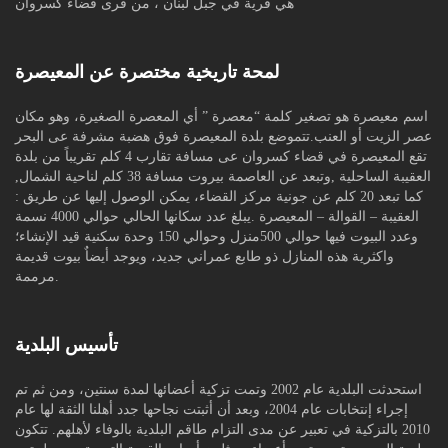
هي قرية في جبل لبنان ، من قرى قضاء كسروان
لمحة تاريخية مختصرة عن المعيصرة
اسم معيصرة هو تصغير كلمة “معصرة ” أي المعصرة الصغيرة، وهو مكان
عصر الزيت أو العنب.تتموضع بلدة المعيصرة فوق هضبة مشرفة عى البحر
تقع المعيصرة في قضاء كسروان عى مسافة تقارب 4 كلم تقريباً من بلدة
العقيبة الساحلية ,وتبعد عن العاصمة بيروت مسافة 38 كلم لناحية الشمال,
كما تبعد 20 كلم عن جونية مركز القضاء، يمكن الوصول إليها عن طريق :
العقيبة – القوالة – المعيصرة .يبلغ عدد سكانها الحالي حوالي 4000 نسمة
وعدد البيوت فيها حوالي 500منزل وحوالي 150 وحدة سكنية قيد الإنشاء؛
واكثرية هذه المنازل ذو طابع عمراني جديد، ويوجد أيضاٌ بيوت قديمة
مرممة.
تأسيس البلدية
استحدثت البلدية عام 2002 وتمت تزكية أعضائها لمدة سنتين، ومن ثم تم
إجراء إنتخابات عام 2004، وبعد أن أثبتت نجاحها جدد أهلنا الثقة لها عام
2010 بالتزكية في تعبير عن مدى التزام طاقم البلدية بالوفاء لأهلهم. تتكون