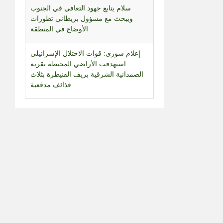
سلام يتابع جهود التعافي في الجنوب
ويبحث مع مسؤول بريطاني تطورات
الأوضاع في المنطقة
إعلام سوري: قوات الاحتلال الإسرائيلي
استهدفت الأراضي المحيطة بقرية
الصمدانية الشرقية بريف القنيطرة بثلاث
قذائف مدفعية
التطورات في كيان العدو.. قراءة في
المشهد مع محرر الشؤون العبرية حسن
حجازي
بالفيديو | أدخنة تتصاعد من أثار العدوان
الإسرائيلي على بلدة المنصوري
الفيفا في دائرة الاعتذار.. وميسي يعود
إلى الواجهة