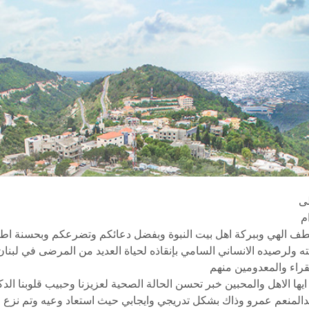
لى
ام
ف الهي وببركة اهل بيت النبوة وبفضل دعائكم وتضرعكم وبحسنة اطف
ه ولرصيده الانساني السامي بإنقاذه لحياة العديد من المرضى في لبنا
راء والمعدومين منهم
يها الاهل والمحبين خبر تحسن الحالة الصحية لعزيزنا وحبيب قلوبنا الدك
لمنعم عمرو وذاك بشكل تدريجي وايجابي حيث استعاد وعيه وتم نزع 