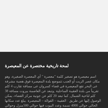
لمحة تاريخية مختصرة عن المعيصرة
اسم معيصرة هو تصغير كلمة “معصرة ” أي المعصرة الصغيرة، وهو
مكان عصر الزيت أو العنب.تتموضع بلدة المعيصرة فوق هضبة مشرفة
عى البحر تقع المعيصرة في قضاء كسروان عى مسافة تقارب 4 كلم
تقريباً من بلدة العقيبة الساحلية ,وتبعد عن العاصمة بيروت مسافة 38
كلم لناحية الشمال, كما تبعد 20 كلم عن جونية مركز القضاء، يمكن
الوصول إليها عن طريق : العقيبة – القوالة – المعيصرة .يبلغ عدد سكانها
الحالي حوالي 4000 نسمة وعدد البيوت فيها حوالي 500منزل وحوالي