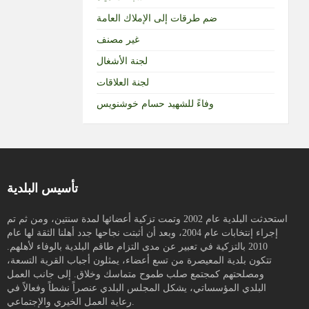
ضم طرقات إلى الإملاك العامة
غير مصنف
لجنة الأشغال
لجنة العلاقات
وفاءً للشهيد حسام خوشنويس
تأسيس البلدية
استحدثت البلدية عام 2002 وتمت تزكية أعضائها لمدة سنتين، ومن ثم تم
إجراء إنتخابات عام 2004، وبعد أن أثبتت نجاحها جدد أهلنا الثقة لها عام
2010 بالتزكية في تعبير عن مدى التزام طاقم البلدية بالوفاء لأهلهم.
تتكون بلدية المعيصرة من تسع أعضاء، يمثلون أجباب القرية التسعة،
ومصلحتهم كمجتمع صلب طموح متماسك وخلاق. إلى جانب العمل
البلدي المؤسساتي، يشكل المجلس البلدي عنصراً نشطاً وفعالاً في
رعاية العمل الخيري والإجتماعي.