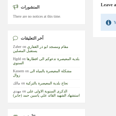
Leave 
المنشورات
There are no notices at this time.
Y
آخر التعليقات
مقام ومسجد ابو ذر الغفاري
on
Zaher
يستقبل المصلين
بلدية المعيصرة تدعوكم الى افطارها
on
Hgdd
السنوي
مشكلة المعيصرة بالمياه الى
on
Kassem
زوال
نجاح بلدية المعيصرة بالتزكية
on
مالك
الذكرى السنوية الاولى على
on
مهدي
استشهاد الشهيد القائد علي ياسين حمد (جابر)