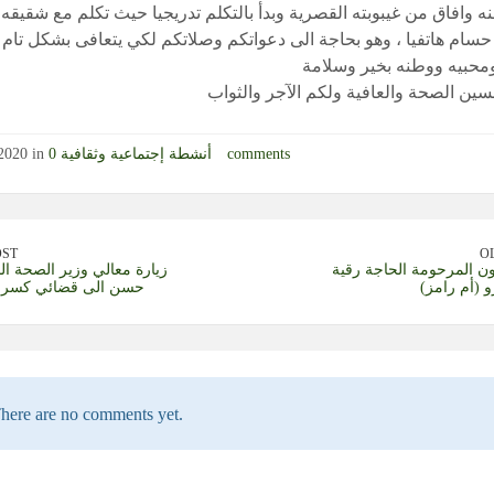
ه وافاق من غيبوبته القصرية وبدأ بالتكلم تدريجيا حيث تكلم مع شقيقه
سام هاتفيا ، وهو بحاجة الى دعواتكم وصلاتكم لكي يتعافى بشكل تام 
ومحبيه ووطنه بخير وسلامة
سين الصحة والعافية ولكم الآجر والثواب
0 comments
أنشطة إجتماعية وثقافية
2020 in
OST
O
ن المرحومة الحاجة رقية
زيارة معالي وزير الصحة ال
 (أم رامز)
حسن الى قضائي كسرو
here are no comments yet.