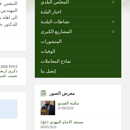
المجلس البلدي
التنفس عن
المهندس ح
اخبار البلدة
الى اهله 
نشاطات البلدية
للدكتور ح
المشاريع الكبرى
المنشورات
الوفيات
نماذج المعاملات
LDER POST
إتصل بنا
ذكرى اربعو
نسيب عمرو
معرض الصور
مكتبة الفيديو
07/06/2026
مسجد الامام المهدي (عج)
06/05/2016