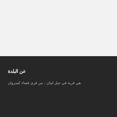
قائد الجيش عرض مع سولفرانك دور
ألمانيا في القوة البحرية في مرحلة ما بعد
“اليونيفيل”
آخر التطورات داخل كيان الاحتلال مع
مراسلنا خالد الفقيه
عن البلدة
هي قرية في جبل لبنان ، من قرى قضاء كسروان