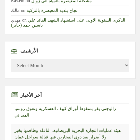
مشكلة المعيصرة بالمياه الى زوال
on
Kassem
نجاح بلدية المعيصرة بالتزكية
on
مالك
الذكرى السنوية الاولى على استشهاد الشهيد القائد علي
on
مهدي
ياسين حمد (جابر)
الأرشيف
الأرشيف
زالوجني يقر بسقوط أوراق كييف العسكرية وتفوق روسيا
الميداني
آخر الأخبار
هيئة عمليات التجارة البحرية البريطانية: الناقلة وطاقمها بخير
ولا أضرار بعد دوي انفجارين فيها قبالة سواحل عمان
هيئة عمليات التجارة البحرية البريطانية: ناقلة نفط أبلغت عن
انفجارين أثناء عبور مضيق هرمز جنوب شرقي سلطنة عمان