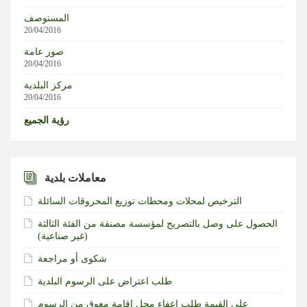
المستوصف
واشنطن بوست: اشتباك بين ترامب وهيغسيث في كامب ديفيد
20/04/2016
بسبب أزمة الذخائر والصواريخ والحرب مع إيران
صور عامة
20/04/2016
مركز البلدية
20/04/2016
رؤية الجميع
معاملات بلدية
الترخيص لمحلات ومحطات توزيع المحروقات السائلة
الحصول على وصل بالتصريح لمؤسسة مصنفة من الفئة الثالثة
(غير صناعية)‏
شكوى أو مراجعة
طلب اعتراض على الرسوم البلدية
طلب إعفاء محل إقامة معوق من الرسوم‎ ‎على القيمة