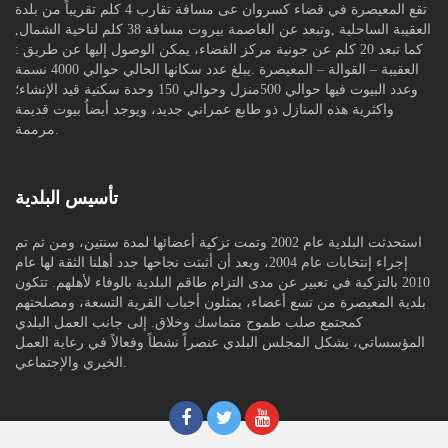
تقع المعيصرة في قضاء كسروان عى مسافة تقارب 4 كلم تقريباً من بلدة
العقيبة الساحلية ,وتبعد عن العاصمة بيروت مسافة 38 كلم لناحية الشمال,
كما تبعد 20 كلم عن جونية مركز القضاء، يمكن الوصول إليها عن طريق :
العقيبة – القوالة – المعيصرة .يبلغ عدد سكانها الحالي حوالي 4000 نسمة
وعدد البيوت فيها حوالي 500منزل وحوالي 150 وحدة سكنية قيد الإنشاء؛
واكثرية هذه المنازل ذو طابع عمراني جديد، ويوجد أيضاٌ بيوت قديمة
مرممة.
تأسيس البلدية
استحدثت البلدية عام 2002 وتمت تزكية أعضائها لمدة سنتين، ومن ثم تم
إجراء إنتخابات عام 2004، وبعد أن أثبتت نجاحها جدد أهلنا الثقة لها عام
2010 بالتزكية في تعبير عن مدى التزام طاقم البلدية بالوفاء لأهلهم. تتكون
بلدية المعيصرة من تسع أعضاء، يمثلون أجباب القرية التسعة، ومصلحتهم
كمجتمع صلب طموح متماسك وخلاق. إلى جانب العمل البلدي
المؤسساتي، يشكل المجلس البلدي عنصراً نشطاً وفعالاً في رعاية العمل
الخيري والإجتماعي.