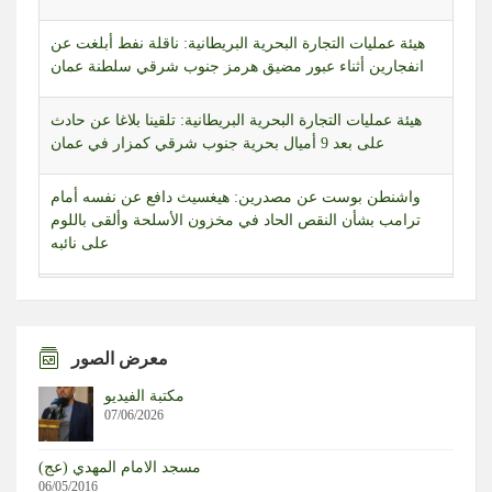
هيئة عمليات التجارة البحرية البريطانية: تلقينا بلاغا عن حادث
على بعد 9 أميال بحرية جنوب شرقي كمزار في عمان
واشنطن بوست عن مصدرين: هيغسيث دافع عن نفسه أمام
ترامب بشأن النقص الحاد في مخزون الأسلحة وألقى باللوم
على نائبه
واشنطن بوست عن مسؤولين: هيغسيث أقنع ترامب بأن العمل
العسكري ضد إيران سيكون بمثابة انتصار سريع وسهل نسبيا
واشنطن بوست عن مسؤولين: استياء ترامب من وزير دفاعه
تزايد لأن هيغسيث كان من أبرز المؤيدين للعمل العسكري ضد
إيران
معرض الصور
مكتبة الفيديو
قوات العدو الإسرائيلي تقتحم بلدة بيت إمرين شمال غرب
07/06/2026
نابلس في الضفة الغربية المحتلة
مسجد الامام المهدي (عج)
رئيس الوزراء الكندي يسخر من ترامب بعد تعطل جهاز التلقين
06/05/2016