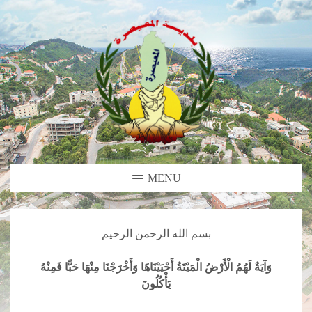
MENU
بسم الله الرحمن الرحيم
وَآيَةٌ لَهُمُ الْأَرْضُ الْمَيْتَةُ أَحْيَيْنَاهَا وَأَخْرَجْنَا مِنْهَا حَبًّا فَمِنْهُ
يَأْكُلُونَ