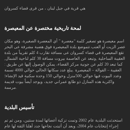
هي قرية في جبل لبنان ، من قرى قضاء كسروان
لمحة تاريخية مختصرة عن المعيصرة
اسم معيصرة هو تصغير كلمة “معصرة ” أي المعصرة الصغيرة، وهو مكان
عصر الزيت أو العنب.تتموضع بلدة المعيصرة فوق هضبة مشرفة عى البحر
تقع المعيصرة في قضاء كسروان عى مسافة تقارب 4 كلم تقريباً من بلدة
العقيبة الساحلية ,وتبعد عن العاصمة بيروت مسافة 38 كلم لناحية الشمال,
كما تبعد 20 كلم عن جونية مركز القضاء، يمكن الوصول إليها عن طريق :
العقيبة – القوالة – المعيصرة .يبلغ عدد سكانها الحالي حوالي 4000 نسمة
وعدد البيوت فيها حوالي 500منزل وحوالي 150 وحدة سكنية قيد الإنشاء؛
واكثرية هذه المنازل ذو طابع عمراني جديد، ويوجد أيضاٌ بيوت قديمة
مرممة.
تأسيس البلدية
استحدثت البلدية عام 2002 وتمت تزكية أعضائها لمدة سنتين، ومن ثم تم
إجراء إنتخابات عام 2004، وبعد أن أثبتت نجاحها جدد أهلنا الثقة لها عام