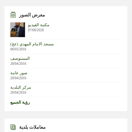
إيران
معرض الصور
قوات العدو الإسرائيلي تقتحم بلدة بيت إمرين شمال غرب
مكتبة الفيديو
نابلس في الضفة الغربية المحتلة
07/06/2026
رئيس الوزراء الكندي يسخر من ترامب بعد تعطل جهاز التلقين
مسجد الامام المهدي (عج)
06/05/2016
واشنطن بوست: اشتباك بين ترامب وهيغسيث في كامب ديفيد
المستوصف
بسبب أزمة الذخائر والصواريخ والحرب مع إيران
20/04/2016
صور عامة
زالوجني يقر بسقوط أوراق كييف العسكرية وتفوق روسيا
20/04/2016
الميداني
مركز البلدية
20/04/2016
رؤية الجميع
معاملات بلدية