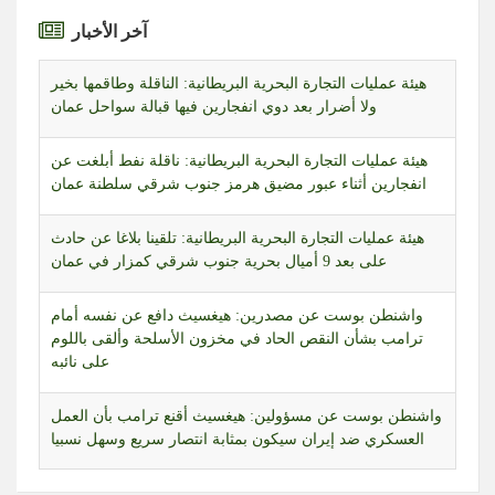
آخر الأخبار
هيئة عمليات التجارة البحرية البريطانية: الناقلة وطاقمها بخير
ولا أضرار بعد دوي انفجارين فيها قبالة سواحل عمان
هيئة عمليات التجارة البحرية البريطانية: ناقلة نفط أبلغت عن
انفجارين أثناء عبور مضيق هرمز جنوب شرقي سلطنة عمان
هيئة عمليات التجارة البحرية البريطانية: تلقينا بلاغا عن حادث
على بعد 9 أميال بحرية جنوب شرقي كمزار في عمان
واشنطن بوست عن مصدرين: هيغسيث دافع عن نفسه أمام
ترامب بشأن النقص الحاد في مخزون الأسلحة وألقى باللوم
على نائبه
واشنطن بوست عن مسؤولين: هيغسيث أقنع ترامب بأن العمل
العسكري ضد إيران سيكون بمثابة انتصار سريع وسهل نسبيا
واشنطن بوست عن مسؤولين: استياء ترامب من وزير دفاعه
تزايد لأن هيغسيث كان من أبرز المؤيدين للعمل العسكري ضد