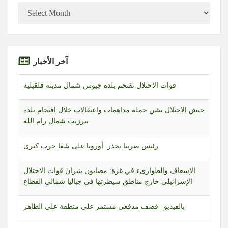
الأرشيف
آخر الأخبار
قوات الاحتلال تقتحم بلدة جيوس شمال مدينة قلقيلية
جيش الاحتلال يشن حملة مداهمات واعتقالات خلال اقتحام بلدة
بيرزيت شمال رام الله
رئيس صربيا يحذر: أوروبا على شفا حرب كبرى
الإسعاف والطوارىء في غزة: مصابون بنيران قوات الاحتلال
الإسرائيلي خارج مناطق سيطرتها في جباليا شمالي القطاع
بالفيديو | قصف مدفعي مستمر على منطقة علي الطاهر
قوات الاحتلال تعتقل 11 فلسطينيًا خلال اقتحامها قرية مراح
رباح جنوب بيت لحم