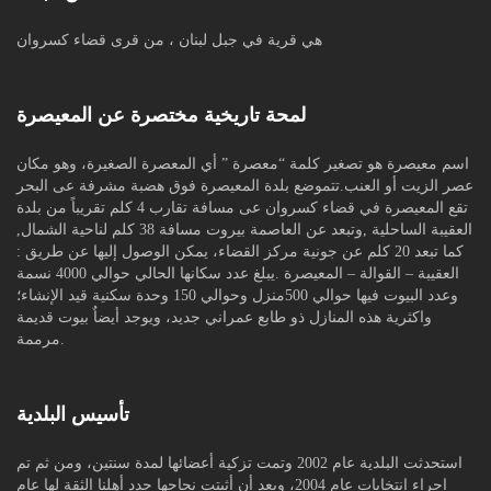
هي قرية في جبل لبنان ، من قرى قضاء كسروان
لمحة تاريخية مختصرة عن المعيصرة
اسم معيصرة هو تصغير كلمة “معصرة ” أي المعصرة الصغيرة، وهو مكان
عصر الزيت أو العنب.تتموضع بلدة المعيصرة فوق هضبة مشرفة عى البحر
تقع المعيصرة في قضاء كسروان عى مسافة تقارب 4 كلم تقريباً من بلدة
العقيبة الساحلية ,وتبعد عن العاصمة بيروت مسافة 38 كلم لناحية الشمال,
كما تبعد 20 كلم عن جونية مركز القضاء، يمكن الوصول إليها عن طريق :
العقيبة – القوالة – المعيصرة .يبلغ عدد سكانها الحالي حوالي 4000 نسمة
وعدد البيوت فيها حوالي 500منزل وحوالي 150 وحدة سكنية قيد الإنشاء؛
واكثرية هذه المنازل ذو طابع عمراني جديد، ويوجد أيضاٌ بيوت قديمة
مرممة.
تأسيس البلدية
استحدثت البلدية عام 2002 وتمت تزكية أعضائها لمدة سنتين، ومن ثم تم
إجراء إنتخابات عام 2004، وبعد أن أثبتت نجاحها جدد أهلنا الثقة لها عام