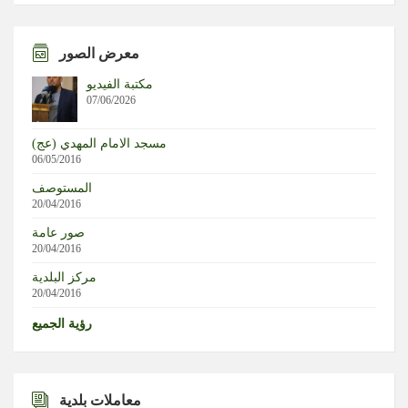
أكسيوس عن مسؤول أمريكي رفيع المستوى: البيت الأبيض
يرى تصريح نتنياهو جزءا من الموسم الانتخابي في “إسرائيل”
معرض الصور
مكتبة الفيديو
أكسيوس عن مسؤول أمريكي رفيع المستوى: البيت الأبيض غير
07/06/2026
منزعج من تصريح نتنياهو بشأن خطة غزة
مسجد الامام المهدي (عج)
مندوب روسي: السياسيون الذين يربطون الحرائق في فرنسا
06/05/2016
بروسيا لا يحترمون مواطنيهم
المستوصف
20/04/2016
“أكسيوس”: البيت الأبيض غير قلق بشأن رفض نتنياهو لخطة
صور عامة
السلام في غزة
20/04/2016
مركز البلدية
20/04/2016
رؤية الجميع
معاملات بلدية