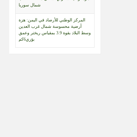
المركز الوطني للأرصاد في اليمن: هزة
أرضية محسوسة شمال غرب العدين
وسط البلاد بقوة 3.9 بمقياس ريختر وعمق
بؤري6كم
العراق | أمين عام حركة النجباء:
الدبلوماسية مع السعودية غير مجدية
والصواريخ لا ترد إلا بالصواريخ
طائرات مسيّرة إسرائيلية تحلّق بشكل
مكثف في أجواء قضاء بنت جبيل جنوبي
لبنان
“واشنطن بوست” عن مذكرة رسمية:
البنتاغون طلب من شركات الأسلحة
تسريع الإنتاج والتسليم
موسكو: تخلي اليابان عن وضعها كدولة
غير نووية سيثير ردود فعل من الدول