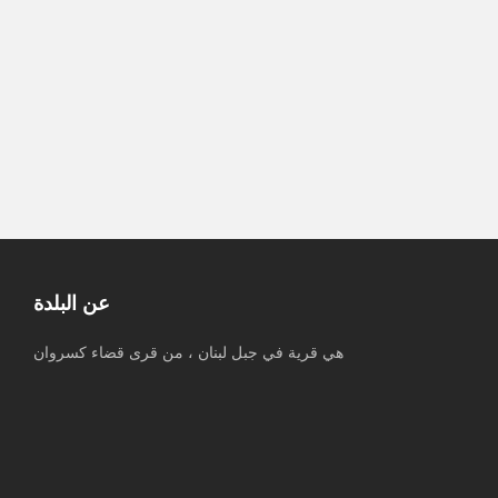
المجاورة
مستوطنون يشعلون النار بممتلكات
الفلسطينيين خلال هجومهم على منطقة
واد الرخيم بمسافر يطا جنوب الخليل
عن البلدة
هي قرية في جبل لبنان ، من قرى قضاء كسروان