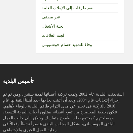
ضم طرقات إلى الإملاك العامة
غير مصنف
لجنة الأشغال
لجنة العلاقات
وفاءً للشهيد حسام خوشنويس
تأسيس البلدية
استحدثت البلدية عام 2002 وتمت تزكية أعضائها لمدة سنتين، ومن ثم تم
إجراء إنتخابات عام 2004، وبعد أن أثبتت نجاحها جدد أهلنا الثقة لها عام
2010 بالتزكية في تعبير عن مدى التزام طاقم البلدية بالوفاء لأهلهم.
تتكون بلدية المعيصرة من تسع أعضاء، يمثلون أجباب القرية التسعة،
ومصلحتهم كمجتمع صلب طموح متماسك وخلاق. إلى جانب العمل
البلدي المؤسساتي، يشكل المجلس البلدي عنصراً نشطاً وفعالاً في
رعاية العمل الخيري والإجتماعي.