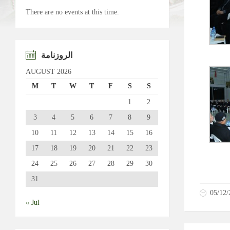
There are no events at this time.
الروزنامة
AUGUST 2026
M
T
W
T
F
S
S
1
2
3
4
5
6
7
8
9
10
11
12
13
14
15
16
17
18
19
20
21
22
23
24
25
26
27
28
29
30
31
05/12/
« Jul