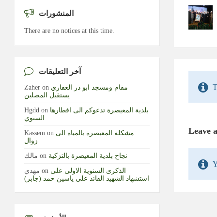
المنشورات
There are no notices at this time.
آخر التعليقات
T
مقام ومسجد ابو ذر الغفاري
on
Zaher
يستقبل المصلين
بلدية المعيصرة تدعوكم الى افطارها
on
Hgdd
السنوي
Leave 
مشكلة المعيصرة بالمياه الى
on
Kassem
زوال
نجاح بلدية المعيصرة بالتزكية
on
مالك
Y
الذكرى السنوية الاولى على
on
مهدي
استشهاد الشهيد القائد علي ياسين حمد (جابر)