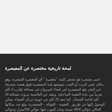
لمحة تاريخية مختصرة عن المعيصرة
اسم معيصرة هو تصغير كلمة “معصرة ” أي المعصرة الصغيرة، وهو
مكان عصر الزيت أو العنب.تتموضع بلدة المعيصرة فوق هضبة مشرفة
عى البحر تقع المعيصرة في قضاء كسروان عى مسافة تقارب 4 كلم
تقريباً من بلدة العقيبة الساحلية ,وتبعد عن العاصمة بيروت مسافة 38
كلم لناحية الشمال, كما تبعد 20 كلم عن جونية مركز القضاء، يمكن
الوصول إليها عن طريق : العقيبة – القوالة – المعيصرة .يبلغ عدد سكانها
الحالي حوالي 4000 نسمة وعدد البيوت فيها حوالي 500منزل وحوالي