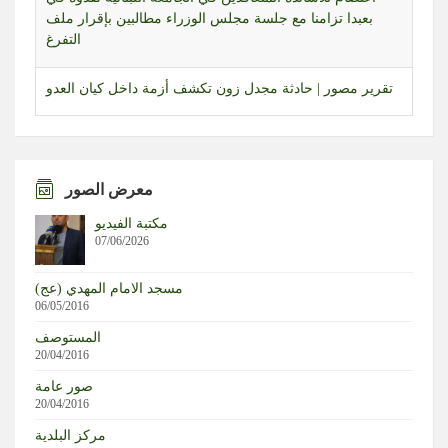
التفرغ
تقرير مصور | حادثة مجدل زون تكشف أزمة داخل كيان العدو
جلسة تشريعية مرتقبة لمجلس النواب تبحث العفو العام
والإعدام وقانون الإعلام
تجمع العلماء اعلن رفضه للمفاوضات المباشرة ودان الاعتداء
معرض الصور
على الجيش: للتمسك بتطبيق اتفاق 27 تشرين الثاني والقرار
مكتبة الفيديو
1701
07/06/2026
تقرير مصور | بعد منع عمل المؤسسات الإغاثية… سكان
مسجد الامام المهدي (عج)
المناطق البرتقالية يواجهون مصيرهم وحدهم
06/05/2016
المستوصف
مراسل المنار: العدو نفذ تفجيرا في زوطر الشرقية
20/04/2016
صور عامة
وول ستريت جورنال: “مفاوضات روما” لن تسفر عن شيء
20/04/2016
مركز البلدية