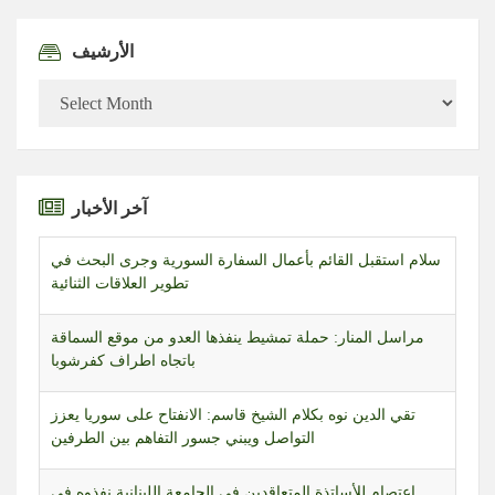
الأرشيف
الأرشيف
آخر الأخبار
سلام استقبل القائم بأعمال السفارة السورية وجرى البحث في
تطوير العلاقات الثنائية
مراسل المنار: حملة تمشيط ينفذها العدو من موقع السماقة
باتجاه اطراف كفرشوبا
تقي الدين نوه بكلام الشيخ قاسم: الانفتاح على سوريا يعزز
التواصل ويبني جسور التفاهم بين الطرفين
اعتصام للأساتذة المتعاقدين في الجامعة اللبنانية نفذوه في
بعبدا تزامنا مع جلسة مجلس الوزراء مطالبين بإقرار ملف