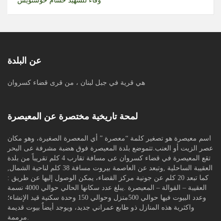
وفاءً للشهيد حسام خوشنويس
عن البلدة
هي قرية في جبل لبنان ، من قرى قضاء كسروان
لمحة تاريخية مختصرة عن المعيصرة
اسم معيصرة هو تصغير كلمة “معصرة ” أي المعصرة الصغيرة، وهو مكان
عصر الزيت أو العنب.تتموضع بلدة المعيصرة فوق هضبة مشرفة عى البحر
تقع المعيصرة في قضاء كسروان عى مسافة تقارب 4 كلم تقريباً من بلدة
العقيبة الساحلية ,وتبعد عن العاصمة بيروت مسافة 38 كلم لناحية الشمال,
كما تبعد 20 كلم عن جونية مركز القضاء، يمكن الوصول إليها عن طريق :
العقيبة – القوالة – المعيصرة .يبلغ عدد سكانها الحالي حوالي 4000 نسمة
وعدد البيوت فيها حوالي 500منزل وحوالي 150 وحدة سكنية قيد الإنشاء؛
واكثرية هذه المنازل ذو طابع عمراني جديد، ويوجد أيضاٌ بيوت قديمة
مرممة.