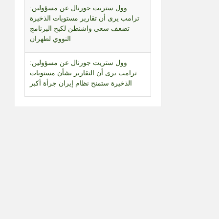
النووي لطهران
وول ستريت جورنال عن مسؤولين:
ترامب يرى أن التقارير بشأن مستويات
الذخيرة ستمنح نظام إيران جرأة أكبر
وول ستريت جورنال عن مسؤولين:
ترامب طلب تحقيقات بشأن تسريبات عن
استنزاف مخزون الذخيرة المرتبطة
بالحرب مع إيران
محمد بن سلمان تلقى اتصالا من ماكرون
بحثا خلاله جهود تعزيز الاستقرار بالمنطقة
وتحقيق أمن وحرية الملاحة البحرية
تجدد إطلاق النار بشكل مكثف من
الدبابات الإسرائيلية في منطقة الشاكوش
شمالي مدينة رفح
إطلاق نار مكثف من الدبابات الإسرائيلية