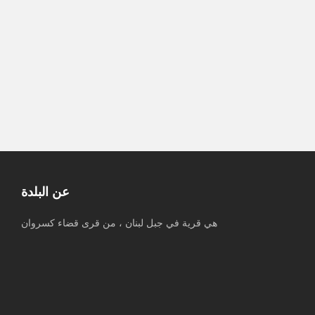
قرب شارع الطينة شمالي مدينة رفح
جنوبي قطاع غزة
قوات الاحتلال تقتحم قرية كفر عبوش
جنوب طولكرم وتداهم عدة منازل
الأرجنتين | الشرطة تفض بالغاز وخراطيم
المياه احتجاجات أمام الكونغرس
عن البلدة
هي قرية في جبل لبنان ، من قرى قضاء كسروان