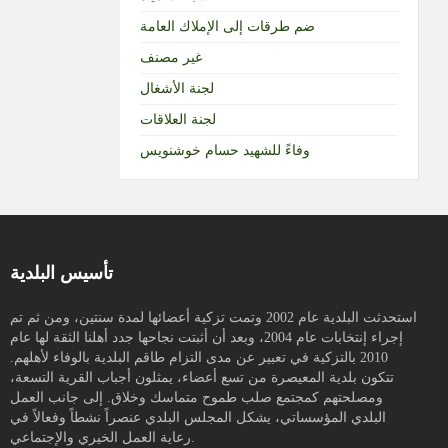
ضم طرقات إلى الإملاك العامة
غير مصنف
لجنة الأشغال
لجنة العلاقات
وفاءً للشهيد حسام خوشنويس
تأسيس البلدية
استحدثت البلدية عام 2002 وتمت تزكية أعضائها لمدة سنتين، ومن ثم تم
إجراء إنتخابات عام 2004، وبعد أن أثبتت نجاحها جدد أهلنا الثقة لها عام
2010 بالتزكية في تعبير عن مدى التزام طاقم البلدية بالوفاء لأهلهم.
تتكون بلدية المعيصرة من تسع أعضاء، يمثلون أجباب القرية التسعة،
ومصلحتهم كمجتمع صلب طموح متماسك وخلاق. إلى جانب العمل
البلدي المؤسساتي، يشكل المجلس البلدي عنصراً نشطاً وفعالاً في
رعاية العمل الخيري والإجتماعي.