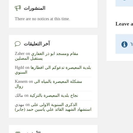
المنشورات
There are no notices at this time.
Leave 
آخر التعليقات
Y
مقام ومسجد ابو ذر الغفاري
on
Zaher
يستقبل المصلين
بلدية المعيصرة تدعوكم الى افطارها
on
Hgdd
السنوي
مشكلة المعيصرة بالمياه الى
on
Kassem
زوال
نجاح بلدية المعيصرة بالتزكية
on
مالك
الذكرى السنوية الاولى على
on
مهدي
استشهاد الشهيد القائد علي ياسين حمد (جابر)