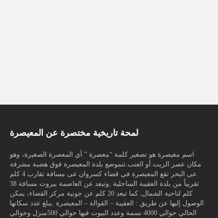
لمحة تاريخية مختصرة عن المعيصرة
اسم معيصرة هو تصغير كلمة “معصرة ” أي المعصرة الصغيرة، وهو
مكان عصر الزيت أو العنب.تتموضع بلدة المعيصرة فوق هضبة مشرفة
عى البحر تقع المعيصرة في قضاء كسروان عى مسافة تقارب 4 كلم
تقريباً من بلدة العقيبة الساحلية ,وتبعد عن العاصمة بيروت مسافة 38
كلم لناحية الشمال, كما تبعد 20 كلم عن جونية مركز القضاء، يمكن
الوصول إليها عن طريق : العقيبة – القوالة – المعيصرة .يبلغ عدد سكانها
الحالي حوالي 4000 نسمة وعدد البيوت فيها حوالي 500منزل وحوالي