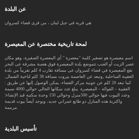
عن البلدة
هي قرية في جبل لبنان ، من قرى قضاء كسروان
لمحة تاريخية مختصرة عن المعيصرة
اسم معيصرة هو تصغير كلمة “معصرة ” أي المعصرة الصغيرة، وهو مكان
عصر الزيت أو العنب.تتموضع بلدة المعيصرة فوق هضبة مشرفة عى البحر
تقع المعيصرة في قضاء كسروان عى مسافة تقارب 4 كلم تقريباً من بلدة
العقيبة الساحلية ,وتبعد عن العاصمة بيروت مسافة 38 كلم لناحية الشمال,
كما تبعد 20 كلم عن جونية مركز القضاء، يمكن الوصول إليها عن طريق :
العقيبة – القوالة – المعيصرة .يبلغ عدد سكانها الحالي حوالي 4000 نسمة
وعدد البيوت فيها حوالي 500منزل وحوالي 150 وحدة سكنية قيد الإنشاء؛
واكثرية هذه المنازل ذو طابع عمراني جديد، ويوجد أيضاٌ بيوت قديمة
مرممة.
تأسيس البلدية