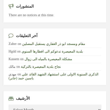
المنشورات
There are no notices at this time.
آخر التعليقات
مقام ومسجد ابو ذر الغفاري يستقبل المصلين
on
Zaher
بلدية المعيصرة تدعوكم الى افطارها السنوي
on
Hgdd
مشكلة المعيصرة بالمياه الى زوال
on
Kassem
نجاح بلدية المعيصرة بالتزكية
on
مالك
الذكرى السنوية الاولى على استشهاد الشهيد القائد علي
on
مهدي
ياسين حمد (جابر)
الأرشيف
الأرشيف