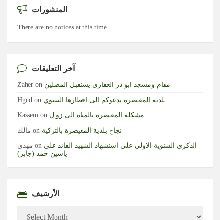
المنشورات
There are no notices at this time.
آخر التعليقات
مقام ومسجد ابو ذر الغفاري يستقبل المصلين
on
Zaher
بلدية المعيصرة تدعوكم الى افطارها السنوي
on
Hgdd
مشكلة المعيصرة بالمياه الى زوال
on
Kassem
نجاح بلدية المعيصرة بالتزكية
on
مالك
الذكرى السنوية الاولى على استشهاد الشهيد القائد علي
on
مهدي
ياسين حمد (جابر)
الأرشيف
الأرشيف