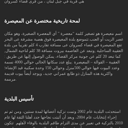
هي قرية في جبل لبنان ، من قرى قضاء كسروان
لمحة تاريخية مختصرة عن المعيصرة
اسم معيصرة هو تصغير كلمة “معصرة ” أي المعصرة الصغيرة، وهو مكان
عصر الزيت أو العنب.تتموضع بلدة المعيصرة فوق هضبة مشرفة عى البحر
تقع المعيصرة في قضاء كسروان عى مسافة تقارب 4 كلم تقريباً من بلدة
العقيبة الساحلية ,وتبعد عن العاصمة بيروت مسافة 38 كلم لناحية الشمال,
كما تبعد 20 كلم عن جونية مركز القضاء، يمكن الوصول إليها عن طريق :
العقيبة – القوالة – المعيصرة .يبلغ عدد سكانها الحالي حوالي 4000 نسمة
وعدد البيوت فيها حوالي 500منزل وحوالي 150 وحدة سكنية قيد الإنشاء؛
واكثرية هذه المنازل ذو طابع عمراني جديد، ويوجد أيضاٌ بيوت قديمة
مرممة.
تأسيس البلدية
استحدثت البلدية عام 2002 وتمت تزكية أعضائها لمدة سنتين، ومن ثم تم
إجراء إنتخابات عام 2004، وبعد أن أثبتت نجاحها جدد أهلنا الثقة لها عام
2010 بالتزكية في تعبير عن مدى التزام طاقم البلدية بالوفاء لأهلهم. تتكون