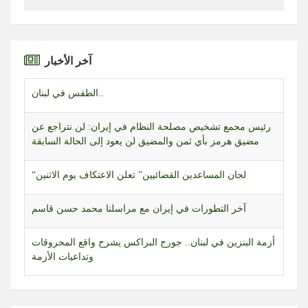
آخر الأخبار
الطقس في لبنان..
رئيس مجمع تشخيص مصلحة النظام في إيران: لن نتراجع عن
مضيق هرمز بأي ثمن والمضيق لن يعود إلى الحالة السابقة
“لجان المساعدين القضائيين” تعلن الاعتكاف يوم الاثنين
آخر التطورات في إيران مع مراسلنا محمد حسن قاسم
أزمة البنزين في لبنان.. جورج البراكس يشرح واقع المحروقات
وتداعيات الأزمة
تعيين مجلس إدارة جديد للضمان الاجتماعي.. خطوة على
طريق تطبيق نظام التقاعد والحماية الاجتماعية