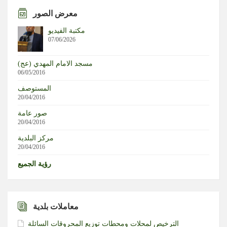
معرض الصور
التطورات داخل كيان الاحتلال.. قراءة في المشهد مع حسن
حجازي
مكتبة الفيديو
07/06/2026
من المخا إلى جيزان.. القوات المسلحة اليمنية ترسّخ معادلة
مسجد الامام المهدي (عج)
الرد والردع
06/05/2016
المستوصف
العدو نفذ تفجيرا في بلدة صربين جنوب لبنان
20/04/2016
صور عامة
بيرم: سلاح الإرادة والإيمان أقوى من كل أسلحة العالم .. ونريد
20/04/2016
الدولة التي تجمع اللبنانيين
مركز البلدية
20/04/2016
رؤية الجميع
معاملات بلدية
الترخيص لمحلات ومحطات توزيع المحروقات السائلة