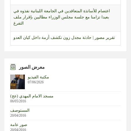
بعبدا تزامنا مع جلسة مجلس الوزراء مطالبين بإقرار ملف
التفرغ
تقرير مصور | حادثة مجدل زون تكشف أزمة داخل كيان العدو
جلسة تشريعية مرتقبة لمجلس النواب تبحث العفو العام
والإعدام وقانون الإعلام
تجمع العلماء اعلن رفضه للمفاوضات المباشرة ودان الاعتداء
على الجيش: للتمسك بتطبيق اتفاق 27 تشرين الثاني والقرار
معرض الصور
1701
مكتبة الفيديو
07/06/2026
تقرير مصور | بعد منع عمل المؤسسات الإغاثية… سكان
المناطق البرتقالية يواجهون مصيرهم وحدهم
مسجد الامام المهدي (عج)
06/05/2016
مراسل المنار: العدو نفذ تفجيرا في زوطر الشرقية
المستوصف
20/04/2016
وول ستريت جورنال: “مفاوضات روما” لن تسفر عن شيء
صور عامة
20/04/2016