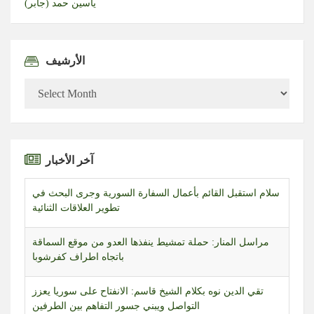
ياسين حمد (جابر)
الأرشيف
الأرشيف
سلام استقبل القائم بأعمال السفارة السورية وجرى البحث في
آخر الأخبار
تطوير العلاقات الثنائية
مراسل المنار: حملة تمشيط ينفذها العدو من موقع السماقة
باتجاه اطراف كفرشوبا
تقي الدين نوه بكلام الشيخ قاسم: الانفتاح على سوريا يعزز
التواصل ويبني جسور التفاهم بين الطرفين
اعتصام للأساتذة المتعاقدين في الجامعة اللبنانية نفذوه في