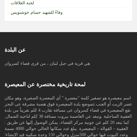
لجنة العلاقات
وفاءً للشهيد حسام خوشنويس
عن البلدة
هي قرية في جبل لبنان ، من قرى قضاء كسروان
لمحة تاريخية مختصرة عن المعيصرة
اسم معيصرة هو تصغير كلمة “معصرة ” أي المعصرة الصغيرة، وهو مكان
عصر الزيت أو العنب.تتموضع بلدة المعيصرة فوق هضبة مشرفة عى البحر
تقع المعيصرة في قضاء كسروان عى مسافة تقارب 4 كلم تقريباً من بلدة
العقيبة الساحلية ,وتبعد عن العاصمة بيروت مسافة 38 كلم لناحية الشمال,
كما تبعد 20 كلم عن جونية مركز القضاء، يمكن الوصول إليها عن طريق :
العقيبة – القوالة – المعيصرة .يبلغ عدد سكانها الحالي حوالي 4000 نسمة
وعدد البيوت فيها حوالي 500منزل وحوالي 150 وحدة سكنية قيد الإنشاء؛