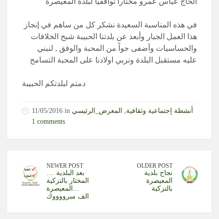
الحاج عباس عمرو مختاراً توافقياً لبلدة المعيصرة
في هذه المناسبة السعيدة نشكر كل من ساهم في إنجاز
هذا العمل الجبار وأبعد عن بلدتنا الحبيبة شبح الخلافات
والحساسيات وأضفى جواً من المحبة والوفق , لنبني
عليه مستقبل البلدة ونربي اولادنا على المحبة التسامح
دمتم لبلدتكم الحبيبة
أنشطة إجتماعية وثقافية
,
المعرض_الرئيسي
11/05/2016 in
1 comments
NEWER POST
OLDER POST
نجاح بلدية
بعد البلدية ....
المعيصرة
المختار بالتزكية
بالتزكية
...المعيصرة
الف مبرووووك