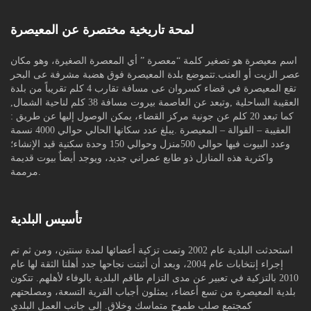
لمحة تاريخية مختصرة عن المعيصرة
اسم معيصرة هو تصغير كلمة “معصرة ” أي المعصرة الصغيرة، وهو مكان
عصر الزيت أو العنب.تتموضع بلدة المعيصرة فوق هضبة مشرفة عى البحر
تقع المعيصرة في قضاء كسروان عى مسافة تقارب 4 كلم تقريباً من بلدة
العقيبة الساحلية ,وتبعد عن العاصمة بيروت مسافة 38 كلم لناحية الشمال,
كما تبعد 20 كلم عن جونية مركز القضاء، يمكن الوصول إليها عن طريق :
العقيبة – القوالة – المعيصرة .يبلغ عدد سكانها الحالي حوالي 4000 نسمة
وعدد البيوت فيها حوالي 500منزل وحوالي 150 وحدة سكنية قيد الإنشاء؛
واكثرية هذه المنازل ذو طابع عمراني جديد، ويوجد أيضاٌ بيوت قديمة
مرممة.
تأسيس البلدية
استحدثت البلدية عام 2002 وتمت تزكية أعضائها لمدة سنتين، ومن ثم تم
إجراء إنتخابات عام 2004، وبعد أن أثبتت نجاحها جدد أهلنا الثقة لها عام
2010 بالتزكية في تعبير عن مدى التزام طاقم البلدية بالوفاء لأهلهم. تتكون
بلدية المعيصرة من تسع أعضاء، يمثلون أجباب القرية التسعة، ومصلحتهم
كمجتمع صلب طموح متماسك وخلاق. إلى جانب العمل البلدي