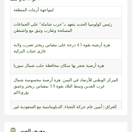
رئيس كولومبيا الجديد يتعهد بـ”حرب شاملة” على الجماعات
المسلحة وتقارب وثيق مع واشنطن
هزة أرضية بقوة 4.5 درجة على مقياس ريختر تضرب ولاية
غازي عنتاب التركية
هزة أرضية شعر بها سكان محافظة حلب شمال سوريا
المركز الوطني للأرصاد في اليمن: هزة أرضية محسوسة شمال
غرب العدين وسط البلاد بقوة 3.9 بمقياس ريختر وعمق
بؤري6كم
العراق | أمين عام حركة النجباء: الدبلوماسية مع السعودية غير
مجدية والصواريخ لا ترد إلا بالصواريخ
طائرات مسيّرة إسرائيلية تحلّق بشكل مكثف في أجواء قضاء
بنت جبيل جنوبي لبنان
معرض الصور