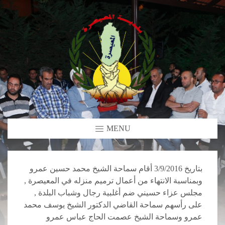
MENU
بتاريخ 3/9/2016 أقام سماحة الشيخ محمد حسين عمرو
وبمناسبة الانتهاء من أعمال ترميم منزله في المعيصرة ,
مجلس عزاء حسيني ضم أغلبية رجال وشباب البلدة ,
على رأسهم سماحة القاضي الدكتور الشيخ يوسف محمد
عمرو وسماحة الشيخ عصمت الحاج عباس عمرو