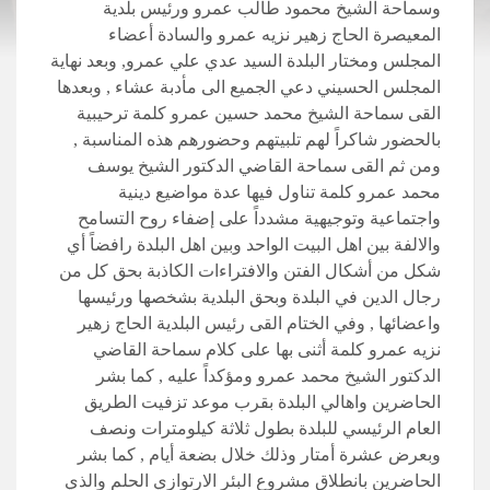
وسماحة الشيخ محمود طالب عمرو ورئيس بلدية
المعيصرة الحاج زهير نزيه عمرو والسادة أعضاء
المجلس ومختار البلدة السيد عدي علي عمرو, وبعد نهاية
المجلس الحسيني دعي الجميع الى مأدبة عشاء , وبعدها
القى سماحة الشيخ محمد حسين عمرو كلمة ترحيبية
بالحضور شاكراً لهم تلبيتهم وحضورهم هذه المناسبة ,
ومن ثم القى سماحة القاضي الدكتور الشيخ يوسف
محمد عمرو كلمة تناول فيها عدة مواضيع دينية
واجتماعية وتوجيهية مشدداً على إضفاء روح التسامح
والالفة بين اهل البيت الواحد وبين اهل البلدة رافضاً أي
شكل من أشكال الفتن والافتراءات الكاذبة بحق كل من
رجال الدين في البلدة وبحق البلدية بشخصها ورئيسها
واعضائها , وفي الختام القى رئيس البلدية الحاج زهير
نزيه عمرو كلمة أثنى بها على كلام سماحة القاضي
الدكتور الشيخ محمد عمرو ومؤكداً عليه , كما بشر
الحاضرين واهالي البلدة بقرب موعد تزفيت الطريق
العام الرئيسي للبلدة بطول ثلاثة كيلومترات ونصف
وبعرض عشرة أمتار وذلك خلال بضعة أيام , كما بشر
الحاضرين بانطلاق مشروع البئر الارتوازي الحلم والذي