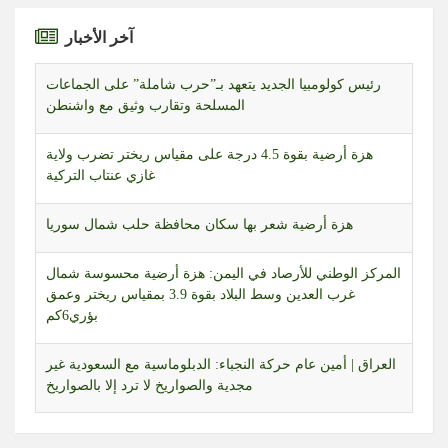
آخر الأخبار
هزة أرضية بقوة 4.5 درجة على مقياس ريختر تضرب ولاية
غازي عنتاب التركية
هزة أرضية شعر بها سكان محافظة حلب شمال سوريا
المركز الوطني للأرصاد في اليمن: هزة أرضية محسوسة شمال
غرب العدين وسط البلاد بقوة 3.9 بمقياس ريختر وعمق
بؤري6كم
العراق | أمين عام حركة النجباء: الدبلوماسية مع السعودية غير
مجدية والصواريخ لا ترد إلا بالصواريخ
طائرات مسيّرة إسرائيلية تحلّق بشكل مكثف في أجواء قضاء
بنت جبيل جنوبي لبنان
“واشنطن بوست” عن مذكرة رسمية: البنتاغون طلب من