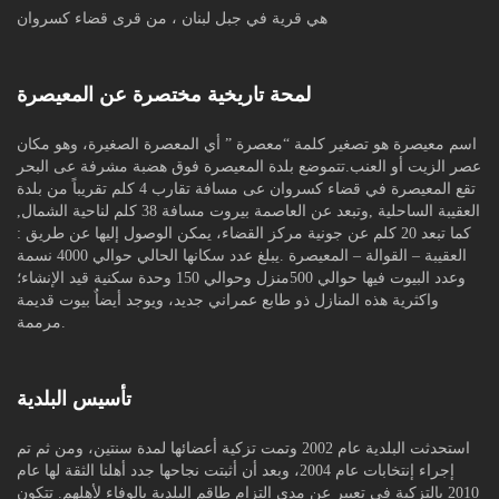
هي قرية في جبل لبنان ، من قرى قضاء كسروان
لمحة تاريخية مختصرة عن المعيصرة
اسم معيصرة هو تصغير كلمة “معصرة ” أي المعصرة الصغيرة، وهو مكان
عصر الزيت أو العنب.تتموضع بلدة المعيصرة فوق هضبة مشرفة عى البحر
تقع المعيصرة في قضاء كسروان عى مسافة تقارب 4 كلم تقريباً من بلدة
العقيبة الساحلية ,وتبعد عن العاصمة بيروت مسافة 38 كلم لناحية الشمال,
كما تبعد 20 كلم عن جونية مركز القضاء، يمكن الوصول إليها عن طريق :
العقيبة – القوالة – المعيصرة .يبلغ عدد سكانها الحالي حوالي 4000 نسمة
وعدد البيوت فيها حوالي 500منزل وحوالي 150 وحدة سكنية قيد الإنشاء؛
واكثرية هذه المنازل ذو طابع عمراني جديد، ويوجد أيضاٌ بيوت قديمة
مرممة.
تأسيس البلدية
استحدثت البلدية عام 2002 وتمت تزكية أعضائها لمدة سنتين، ومن ثم تم
إجراء إنتخابات عام 2004، وبعد أن أثبتت نجاحها جدد أهلنا الثقة لها عام
2010 بالتزكية في تعبير عن مدى التزام طاقم البلدية بالوفاء لأهلهم. تتكون