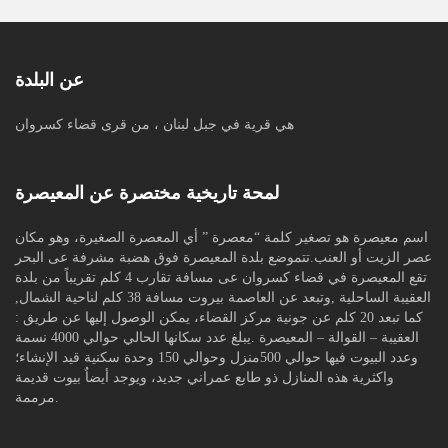
عن البلدة
هي قرية في جبل لبنان ، من قرى قضاء كسروان
لمحة تاريخية مختصرة عن المعيصرة
اسم معيصرة هو تصغير كلمة “معصرة ” أي المعصرة الصغيرة، وهو مكان
عصر الزيت أو العنب.تتموضع بلدة المعيصرة فوق هضبة مشرفة عى البحر
تقع المعيصرة في قضاء كسروان عى مسافة تقارب 4 كلم تقريباً من بلدة
العقيبة الساحلية ,وتبعد عن العاصمة بيروت مسافة 38 كلم لناحية الشمال,
كما تبعد 20 كلم عن جونية مركز القضاء، يمكن الوصول إليها عن طريق :
العقيبة – القوالة – المعيصرة .يبلغ عدد سكانها الحالي حوالي 4000 نسمة
وعدد البيوت فيها حوالي 500منزل وحوالي 150 وحدة سكنية قيد الإنشاء؛
واكثرية هذه المنازل ذو طابع عمراني جديد، ويوجد أيضاٌ بيوت قديمة
مرممة.