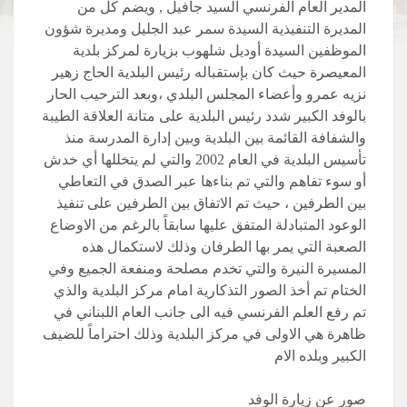
المدير العام الفرنسي السيد جافيل , ويضم كل من
المديرة التنفيذية السيدة سمر عبد الجليل ومديرة شؤون
الموظفين السيدة أوديل شلهوب بزيارة لمركز بلدية
المعيصرة حيث كان بإستقباله رئيس البلدية الحاج زهير
نزيه عمرو وأعضاء المجلس البلدي ،وبعد الترحيب الحار
بالوفد الكبير شدد رئيس البلدية على متانة العلاقة الطيبة
والشفافة القائمة بين البلدية وبين إدارة المدرسة منذ
تأسيس البلدية في العام 2002 والتي لم يتخللها أي خدش
أو سوء تفاهم والتي تم بناءها عبر الصدق في التعاطي
بين الطرفين ، حيث تم الاتفاق بين الطرفين على تنفيذ
الوعود المتبادلة المتفق عليها سابقاً بالرغم من الاوضاع
الصعبة التي يمر بها الطرفان وذلك لاستكمال هذه
المسيرة النيرة والتي تخدم مصلحة ومنفعة الجميع وفي
الختام تم أخذ الصور التذكارية امام مركز البلدية والذي
تم رفع العلم الفرنسي فيه الى جانب العام اللبناني في
ظاهرة هي الاولى في مركز البلدية وذلك احتراماً للضيف
الكبير وبلده الام
صور عن زيارة الوفد