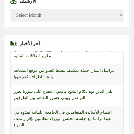
الأرشيف
الأرشيف
آخر الأخبار
مراسل المنار: حملة تمشيط ينفذها العدو من موقع السماقة
باتجاه اطراف كفرشوبا
تقي الدين نوه بكلام الشيخ قاسم: الانفتاح على سوريا يعزز
التواصل ويبني جسور التفاهم بين الطرفين
اعتصام للأساتذة المتعاقدين في الجامعة اللبنانية نفذوه في
بعبدا تزامنا مع جلسة مجلس الوزراء مطالبين بإقرار ملف
التفرغ
تقرير مصور | حادثة مجدل زون تكشف أزمة داخل كيان العدو