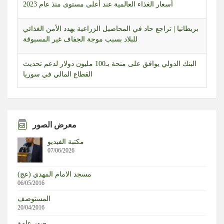
بريطانيا | تراجع حاد في المحاصيل الزراعية يهدد الأمن الغذائي
للبلاد بسبب موجة الجفاف غير المسبوقة
البنك الدولي يوافق على منحة بـ100 مليون دولار لدعم تحديث
القطاع المالي في سوريا
البنتاغون يعفي قائد الفيلق الخامس المسؤول عن تنسيق الدعم
لأوكرانيا من منصبه
مراسل المنار: الاحتلال الاسرائيلي يقوم بعملية تمشيط باتجاه
علي الطاهر بالتزامن مع استمرار القصف المدفعي
معرض الصور
مكتبة الفيديو
قوات العدو تداهم منازل المواطنين خلال اقتحام مخيم بلاطة
07/06/2026
شرق نابلس
مسجد الامام المهدي (عج)
قوات الاحتلال تقوم بتخريب وخلع أبواب عدد من المنازل خلال
06/05/2016
اقتحام مخيم بلاطة شرق نابلس
المستوصف
20/04/2016
سي إن إن عن مصادر: رئيس هيئة الأركان المشتركة أكد أنه لا
صور عامة