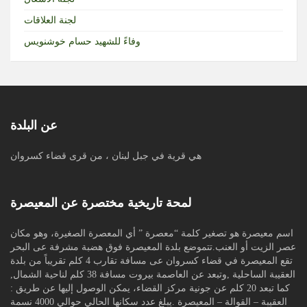
لجنة العلاقات
وفاءً للشهيد حسام خوشنويس
عن البلدة
هي قرية في جبل لبنان ، من قرى قضاء كسروان
لمحة تاريخية مختصرة عن المعيصرة
اسم معيصرة هو تصغير كلمة “معصرة ” أي المعصرة الصغيرة، وهو مكان
عصر الزيت أو العنب.تتموضع بلدة المعيصرة فوق هضبة مشرفة عى البحر
تقع المعيصرة في قضاء كسروان عى مسافة تقارب 4 كلم تقريباً من بلدة
العقيبة الساحلية ,وتبعد عن العاصمة بيروت مسافة 38 كلم لناحية الشمال,
كما تبعد 20 كلم عن جونية مركز القضاء، يمكن الوصول إليها عن طريق :
العقيبة – القوالة – المعيصرة .يبلغ عدد سكانها الحالي حوالي 4000 نسمة