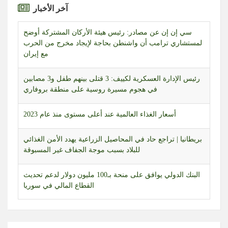
آخر الأخبار
سي إن إن عن مصادر: رئيس هيئة الأركان المشتركة أوضح
لمستشاري ترامب أن واشنطن بحاجة لإيجاد مخرج من الحرب
مع إيران
رئيس الإدارة العسكرية لكييف: 3 قتلى بينهم طفل و3 مصابين
في هجوم مسيرة روسية على منطقة بروفاري
أسعار الغذاء العالمية عند أعلى مستوى منذ عام 2023
بريطانيا | تراجع حاد في المحاصيل الزراعية يهدد الأمن الغذائي
للبلاد بسبب موجة الجفاف غير المسبوقة
البنك الدولي يوافق على منحة بـ100 مليون دولار لدعم تحديث
القطاع المالي في سوريا
البنتاغون يعفي قائد الفيلق الخامس المسؤول عن تنسيق الدعم
لأوكرانيا من منصبه