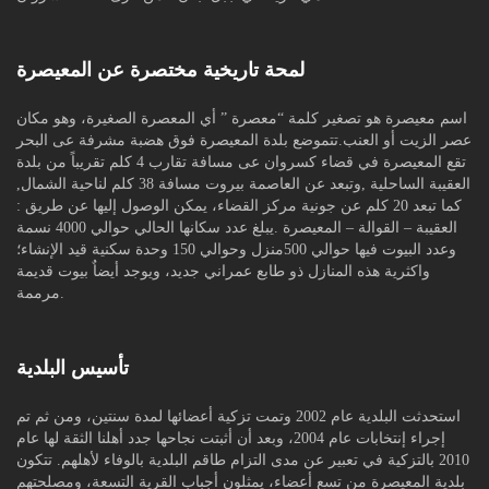
لمحة تاريخية مختصرة عن المعيصرة
اسم معيصرة هو تصغير كلمة “معصرة ” أي المعصرة الصغيرة، وهو مكان
عصر الزيت أو العنب.تتموضع بلدة المعيصرة فوق هضبة مشرفة عى البحر
تقع المعيصرة في قضاء كسروان عى مسافة تقارب 4 كلم تقريباً من بلدة
العقيبة الساحلية ,وتبعد عن العاصمة بيروت مسافة 38 كلم لناحية الشمال,
كما تبعد 20 كلم عن جونية مركز القضاء، يمكن الوصول إليها عن طريق :
العقيبة – القوالة – المعيصرة .يبلغ عدد سكانها الحالي حوالي 4000 نسمة
وعدد البيوت فيها حوالي 500منزل وحوالي 150 وحدة سكنية قيد الإنشاء؛
واكثرية هذه المنازل ذو طابع عمراني جديد، ويوجد أيضاٌ بيوت قديمة
مرممة.
تأسيس البلدية
استحدثت البلدية عام 2002 وتمت تزكية أعضائها لمدة سنتين، ومن ثم تم
إجراء إنتخابات عام 2004، وبعد أن أثبتت نجاحها جدد أهلنا الثقة لها عام
2010 بالتزكية في تعبير عن مدى التزام طاقم البلدية بالوفاء لأهلهم. تتكون
بلدية المعيصرة من تسع أعضاء، يمثلون أجباب القرية التسعة، ومصلحتهم